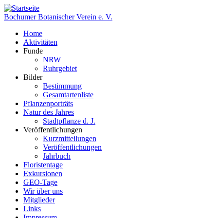
Direkt
zum
Bochumer Botanischer Verein e. V.
Inhalt
Home
Aktivitäten
Hauptnavigation
Funde
NRW
Ruhrgebiet
Bilder
Bestimmung
Gesamtartenliste
Pflanzenporträts
Natur des Jahres
Stadtpflanze d. J.
Veröffentlichungen
Kurzmitteilungen
Veröffentlichungen
Jahrbuch
Floristentage
Exkursionen
GEO-Tage
Wir über uns
Mitglieder
Links
Impressum