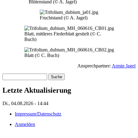
Blütenstand (© A. Jagel)
Bild
Fruchtstand (© A. Jagel)
Bild
Blatt, mittleres Fiederblatt gestielt (© C.
Buch)
Bild
Blatt (© C. Buch)
Ansprechpartner:
Armin Jagel
Suche
Letzte Aktualisierung
Di., 04.08.2026 - 14:44
Impressum/Datenschutz
Fußzeilenmenü
Anmelden
Benutzermenü