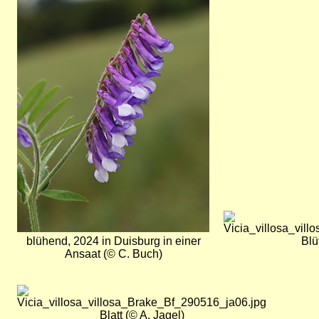
Bild
blühend, 2024 in Duisburg in einer
Blü
Ansaat (© C. Buch)
Bild
Blatt (© A. Jagel)