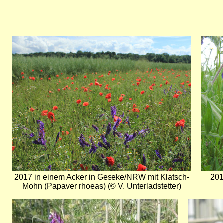
Bild
Bild
2017 in einem Acker in Geseke/NRW mit Klatsch-
201
Mohn (Papaver rhoeas) (© V. Unterladstetter)
Bild
Bild