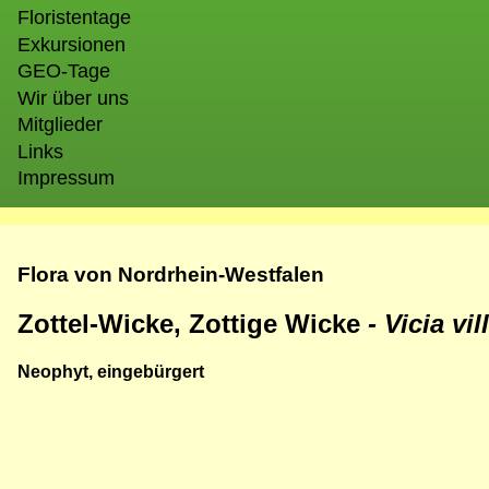
Floristentage
Exkursionen
GEO-Tage
Wir über uns
Mitglieder
Links
Impressum
Flora von Nordrhein-Westfalen
Zottel-Wicke, Zottige Wicke
- Vicia vi
Neophyt, eingebürgert