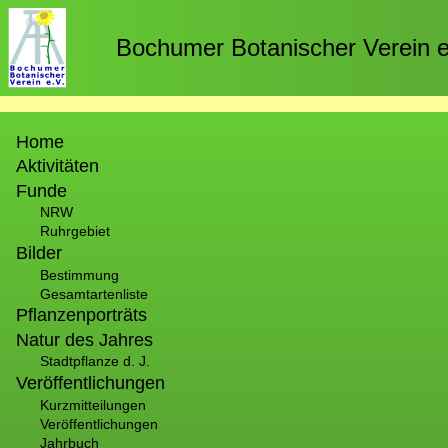
Direkt
zum
Bochumer Botanischer Verein e
Inhalt
Hauptnavigation
Home
Aktivitäten
Funde
NRW
Ruhrgebiet
Bilder
Bestimmung
Gesamtartenliste
Pflanzenporträts
Natur des Jahres
Stadtpflanze d. J.
Veröffentlichungen
Kurzmitteilungen
Veröffentlichungen
Jahrbuch