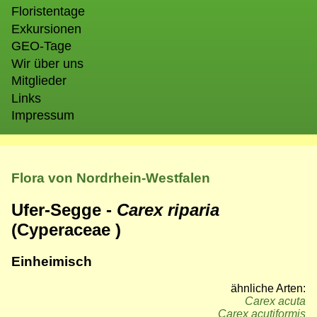
Floristentage
Exkursionen
GEO-Tage
Wir über uns
Mitglieder
Links
Impressum
Flora von Nordrhein-Westfalen
Ufer-Segge -
Carex riparia
(Cyperaceae )
Einheimisch
ähnliche Arten:
Carex acuta
Carex acutiformis