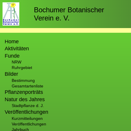
Direkt
zum
Bochumer Botanischer
Inhalt
Verein e. V.
Hauptnavigation
Home
Aktivitäten
Funde
NRW
Ruhrgebiet
Bilder
Bestimmung
Gesamtartenliste
Pflanzenporträts
Natur des Jahres
Stadtpflanze d. J.
Veröffentlichungen
Kurzmitteilungen
Veröffentlichungen
Jahrbuch