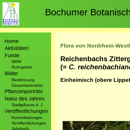
Direkt
zum
Bochumer Botanische
Inhalt
Hauptnavigation
Home
Flora von Nordrhein-West
Aktivitäten
Funde
Reichenbachs Zitter
NRW
(=
C. reichenbachian
Ruhrgebiet
Bilder
Einheimisch (obere Lippe
Bestimmung
Gesamtartenliste
Pflanzenporträts
Natur des Jahres
Stadtpflanze d. J.
Veröffentlichungen
Kurzmitteilungen
Veröffentlichungen
Bild
Jahrbuch