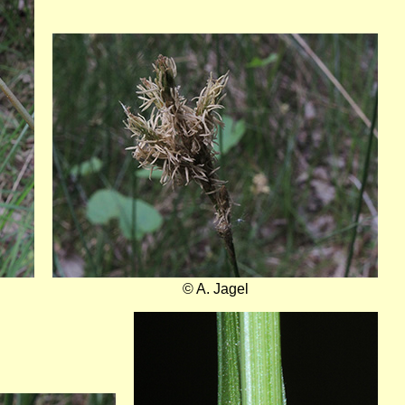
Bild
© A. Jagel
Bild