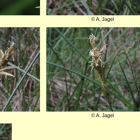
© A. Jagel
Bild
© A. Jagel