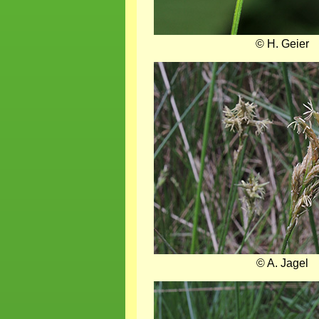
© H. Geier
Bild
© A. Jagel
Bild