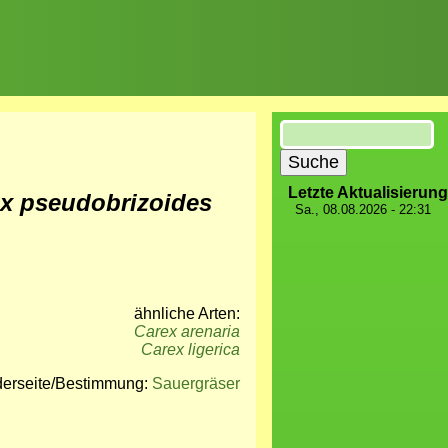
Suche
Letzte Aktualisierung
x pseudobrizoides
Sa., 08.08.2026 - 22:31
ähnliche Arten:
Carex arenaria
Carex ligerica
derseite/Bestimmung:
Sauergräser