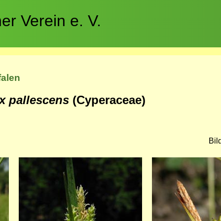
r Verein e. V.
falen
x pallescens
(Cyperaceae)
Bil
Bild
Bild