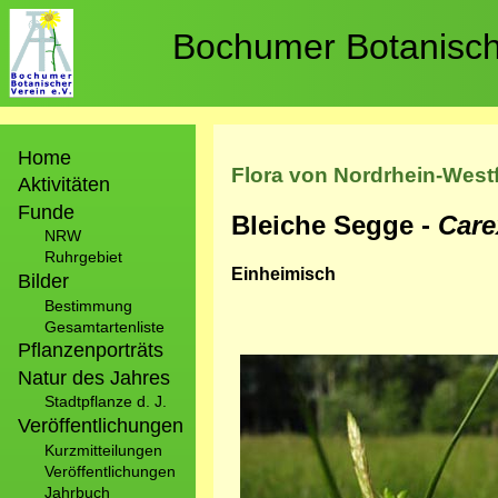
Direkt
zum
Bochumer Botanische
Inhalt
Hauptnavigation
Home
Flora von Nordrhein-West
Aktivitäten
Funde
Bleiche Segge -
Care
NRW
Ruhrgebiet
Einheimisch
Bilder
Bestimmung
Gesamtartenliste
Pflanzenporträts
Bild
Natur des Jahres
Stadtpflanze d. J.
Veröffentlichungen
Kurzmitteilungen
Veröffentlichungen
Jahrbuch