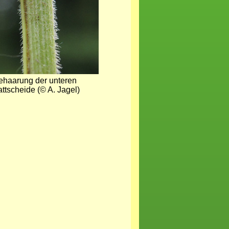
ehaarung der unteren
attscheide (© A. Jagel)