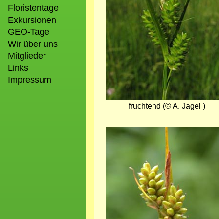
Floristentage
Exkursionen
GEO-Tage
Wir über uns
Mitglieder
Links
Impressum
fruchtend (© A. Jagel )
Bild