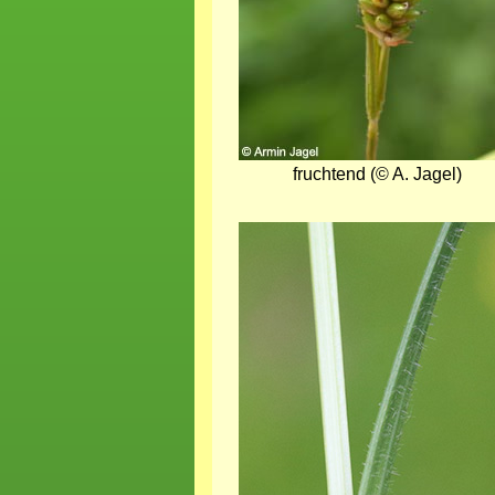
fruchtend (© A. Jagel)
Bild