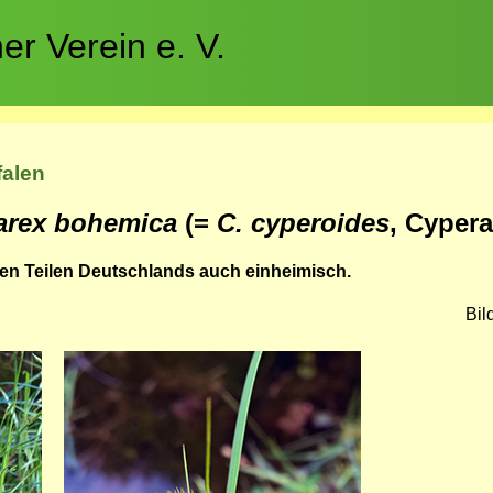
r Verein e. V.
falen
arex bohemica
(=
C. cyperoides
, Cyper
en Teilen Deutschlands auch einheimisch.
Bil
Bild