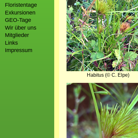
Floristentage
Exkursionen
GEO-Tage
Wir über uns
Mitglieder
Links
Impressum
Habitus (© C. Elpe)
Bild