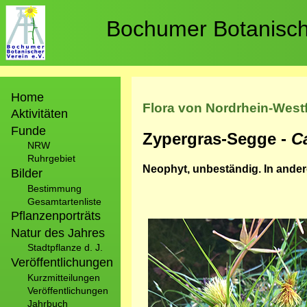
Direkt
zum
Bochumer Botanische
Inhalt
Hauptnavigation
Home
Flora von Nordrhein-West
Aktivitäten
Funde
Zypergras-Segge -
C
NRW
Ruhrgebiet
Neophyt, unbeständig. In ander
Bilder
Bestimmung
Gesamtartenliste
Pflanzenporträts
Bild
Natur des Jahres
Stadtpflanze d. J.
Veröffentlichungen
Kurzmitteilungen
Veröffentlichungen
Jahrbuch