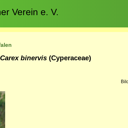
r Verein e. V.
falen
Carex binervis
(Cyperaceae)
Bil