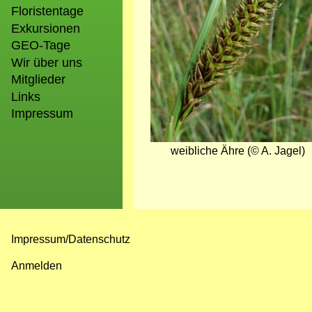
Floristentage
Exkursionen
GEO-Tage
Wir über uns
Mitglieder
Links
Impressum
weibliche Ähre (© A. Jagel)
Impressum/Datenschutz
Fußzeilenmenü
Anmelden
Benutzermenü