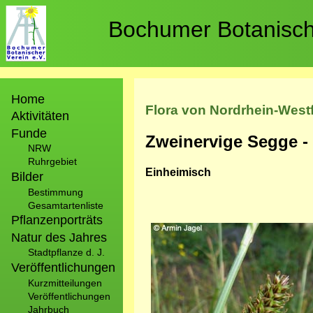
Direkt
zum
Bochumer Botanische
Inhalt
Hauptnavigation
Home
Flora von Nordrhein-West
Aktivitäten
Funde
Zweinervige Segge -
NRW
Ruhrgebiet
Einheimisch
Bilder
Bestimmung
Gesamtartenliste
Pflanzenporträts
Bild
Natur des Jahres
Stadtpflanze d. J.
Veröffentlichungen
Kurzmitteilungen
Veröffentlichungen
Jahrbuch