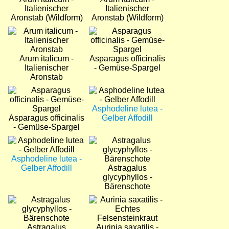
Italienischer
Italienischer
Aronstab (Wildform)
Aronstab (Wildform)
Bild
Bild
Arum italicum -
Asparagus officinalis
Italienischer
- Gemüse-Spargel
Aronstab
Bild
Bild
Asphodeline lutea -
Asparagus officinalis
Gelber Affodill
- Gemüse-Spargel
Bild
Bild
Asphodeline lutea -
Gelber Affodill
Astragalus
glycyphyllos -
Bärenschote
Bild
Bild
Astragalus
Aurinia saxatilis -