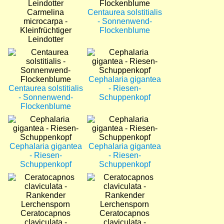
Carmelina
Centaurea solstitialis
microcarpa -
- Sonnenwend-
Kleinfrüchtiger
Flockenblume
Leindotter
Bild
Bild
Cephalaria gigantea
Centaurea solstitialis
- Riesen-
- Sonnenwend-
Schuppenkopf
Flockenblume
Bild
Bild
Cephalaria gigantea
Cephalaria gigantea
- Riesen-
- Riesen-
Schuppenkopf
Schuppenkopf
Bild
Bild
Ceratocapnos
Ceratocapnos
claviculata -
claviculata -