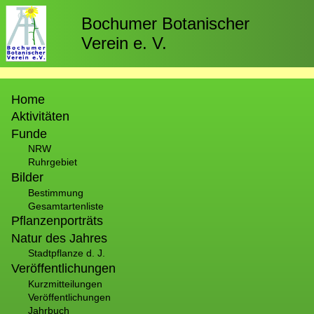
Direkt
zum
Bochumer Botanischer
Inhalt
Verein e. V.
Hauptnavigation
Home
Aktivitäten
Funde
NRW
Ruhrgebiet
Bilder
Bestimmung
Gesamtartenliste
Pflanzenporträts
Natur des Jahres
Stadtpflanze d. J.
Veröffentlichungen
Kurzmitteilungen
Veröffentlichungen
Jahrbuch