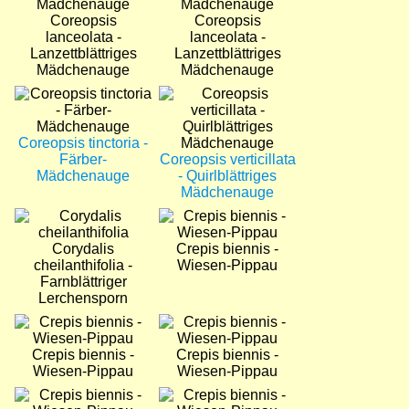
Coreopsis
Coreopsis
lanceolata -
lanceolata -
Lanzettblättriges
Lanzettblättriges
Mädchenauge
Mädchenauge
Bild
Bild
Coreopsis tinctoria -
Färber-
Coreopsis verticillata
Mädchenauge
- Quirlblättriges
Mädchenauge
Bild
Bild
Corydalis
Crepis biennis -
cheilanthifolia -
Wiesen-Pippau
Farnblättriger
Lerchensporn
Bild
Bild
Crepis biennis -
Crepis biennis -
Wiesen-Pippau
Wiesen-Pippau
Bild
Bild