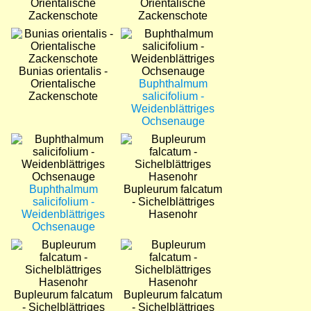
Orientalische
Orientalische
Zackenschote
Zackenschote
Bild
Bild
Bunias orientalis -
Orientalische
Buphthalmum
Zackenschote
salicifolium -
Weidenblättriges
Ochsenauge
Bild
Bild
Buphthalmum
Bupleurum falcatum
salicifolium -
- Sichelblättriges
Weidenblättriges
Hasenohr
Ochsenauge
Bild
Bild
Bupleurum falcatum
Bupleurum falcatum
- Sichelblättriges
- Sichelblättriges