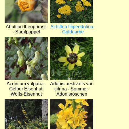
Abutilon theophrasti
Achillea filipendulina
- Samtpappel
- Goldgarbe
Bild
Bild
Aconitum vulparia -
Adonis aestivalis var.
Gelber Eisenhut,
citrina - Sommer-
Wolfs-Eisenhut
Adonisröschen
Bild
Bild