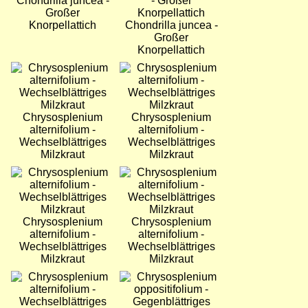
Chondrilla juncea -
Großer
Knorpellattich
Chondrilla juncea -
Großer
Knorpellattich
Bild
Bild
Chrysosplenium
Chrysosplenium
alternifolium -
alternifolium -
Wechselblättriges
Wechselblättriges
Milzkraut
Milzkraut
Bild
Bild
Chrysosplenium
Chrysosplenium
alternifolium -
alternifolium -
Wechselblättriges
Wechselblättriges
Milzkraut
Milzkraut
Bild
Bild