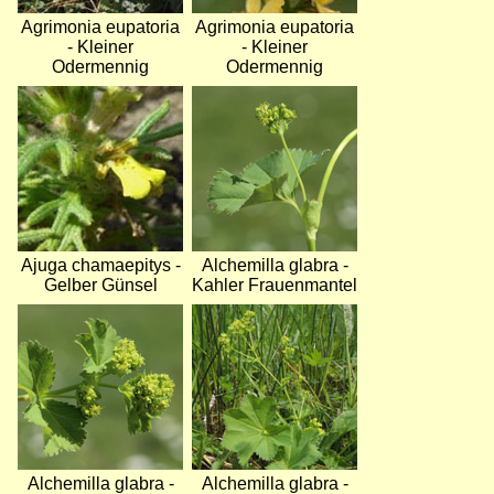
Agrimonia eupatoria
Agrimonia eupatoria
- Kleiner
- Kleiner
Odermennig
Odermennig
Bild
Bild
Ajuga chamaepitys -
Alchemilla glabra -
Gelber Günsel
Kahler Frauenmantel
Bild
Bild
Alchemilla glabra -
Alchemilla glabra -