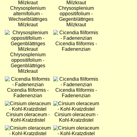
Chrysosplenium
Chrysosplenium
alternifolium -
oppositifolium -
Wechselblättriges
Gegenblättriges
Milzkraut
Milzkraut
Bild
Bild
Cicendia filiformis -
Fadenenzian
Chrysosplenium
oppositifolium -
Gegenblättriges
Milzkraut
Bild
Bild
Cicendia filiformis -
Cicendia filiformis -
Fadenenzian
Fadenenzian
Bild
Bild
Cirsium oleraceum -
Cirsium oleraceum -
Kohl-Kratzdistel
Kohl-Kratzdistel
Bild
Bild