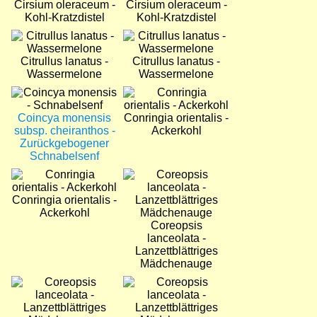
Cirsium oleraceum -
Cirsium oleraceum -
Kohl-Kratzdistel
Kohl-Kratzdistel
Bild
Bild
Citrullus lanatus -
Citrullus lanatus -
Wassermelone
Wassermelone
Bild
Bild
Coincya monensis
Conringia orientalis -
subsp. cheiranthos -
Ackerkohl
Zurückgebogener
Schnabelsenf
Bild
Bild
Conringia orientalis -
Ackerkohl
Coreopsis
lanceolata -
Lanzettblättriges
Mädchenauge
Bild
Bild