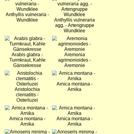
Anthyllis vulneraria -
Wundklee
Anthyllis vulneraria
agg. - Artengruppe
Wundklee
Bild
Bild
Arabis glabra -
Aremonia
Turmkraut, Kahle
agrimonioides -
Gänsekresse
Aremonie
Bild
Bild
Arnica montana -
Aristolochia
Arnika
clematitis -
Osterluzei
Bild
Bild
Arnica montana -
Arnica montana -
Arnika
Arnika
Bild
Bild