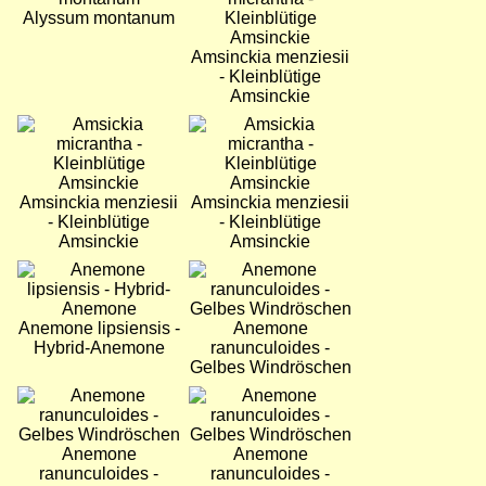
Alyssum montanum
Amsinckia menziesii
- Kleinblütige
Amsinckie
Bild
Bild
Amsinckia menziesii
Amsinckia menziesii
- Kleinblütige
- Kleinblütige
Amsinckie
Amsinckie
Bild
Bild
Anemone lipsiensis -
Anemone
Hybrid-Anemone
ranunculoides -
Gelbes Windröschen
Bild
Bild
Anemone
Anemone
ranunculoides -
ranunculoides -