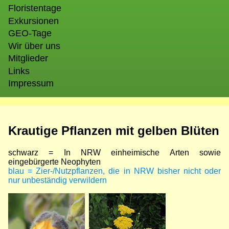
Floristentage
Exkursionen
GEO-Tage
Wir über uns
Mitglieder
Links
Impressum
Krautige Pflanzen mit gelben Blüten
schwarz = In NRW einheimische Arten sowie
eingebürgerte Neophyten
blau = Zier-/Nutzpflanzen, die in NRW bisher nicht oder
nur unbeständig verwildern
Bild
Bild