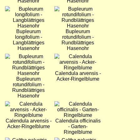
Hasenohr
Hasenohr
Bild
Bild
Bupleurum
Bupleurum
longifolium -
rotundifolium -
Langblättriges
Rundblättriges
Hasenohr
Hasenohr
Bild
Bild
Calendula arvensis -
Bupleurum
Acker-Ringelblume
rotundifolium -
Rundblättriges
Hasenohr
Bild
Bild
Calendula arvensis -
Calendula officinalis
Acker-Ringelblume
- Garten-
Ringelblume