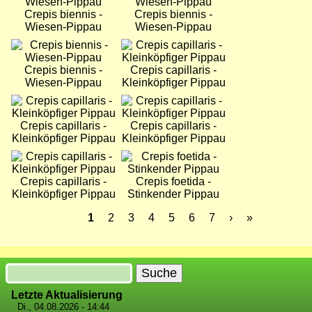
Crepis biennis -
Crepis biennis -
Wiesen-Pippau
Wiesen-Pippau
Bild
Bild
Crepis biennis -
Crepis capillaris -
Wiesen-Pippau
Kleinköpfiger Pippau
Bild
Bild
Crepis capillaris -
Crepis capillaris -
Kleinköpfiger Pippau
Kleinköpfiger Pippau
Bild
Bild
Crepis capillaris -
Crepis foetida -
Kleinköpfiger Pippau
Stinkender Pippau
Aktuelle
1
Seite
2
Seite
3
Seite
4
Seite
5
Seite
6
Seite
7
Nächste
›
Letzte
»
Seite
Seite
Seite
Seitennummerierung
Suche
Letzte Aktualisierung
Di., 04.08.2026 - 14:44