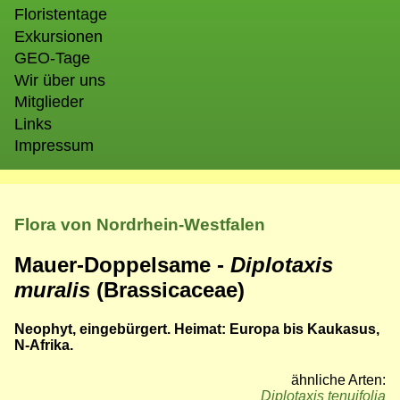
Floristentage
Exkursionen
GEO-Tage
Wir über uns
Mitglieder
Links
Impressum
Flora von Nordrhein-Westfalen
Mauer-Doppelsame -
Diplotaxis
muralis
(Brassicaceae)
Neophyt, eingebürgert. Heimat: Europa bis Kaukasus,
N-Afrika.
ähnliche Arten:
Diplotaxis tenuifolia