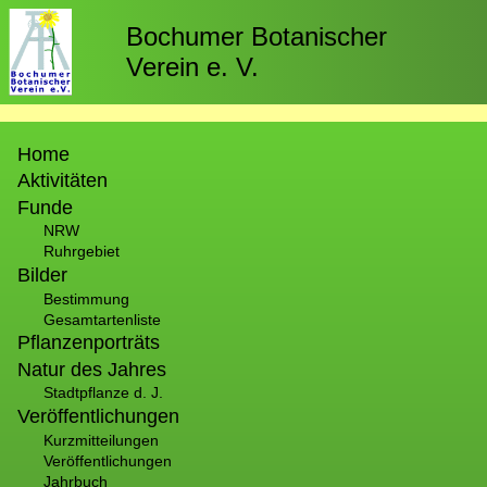
Direkt
zum
Bochumer Botanischer
Inhalt
Verein e. V.
Hauptnavigation
Home
Aktivitäten
Funde
NRW
Ruhrgebiet
Bilder
Bestimmung
Gesamtartenliste
Pflanzenporträts
Natur des Jahres
Stadtpflanze d. J.
Veröffentlichungen
Kurzmitteilungen
Veröffentlichungen
Jahrbuch