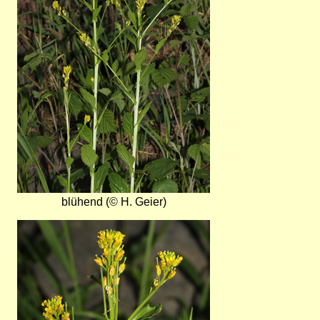
blühend (© H. Geier)
Bild