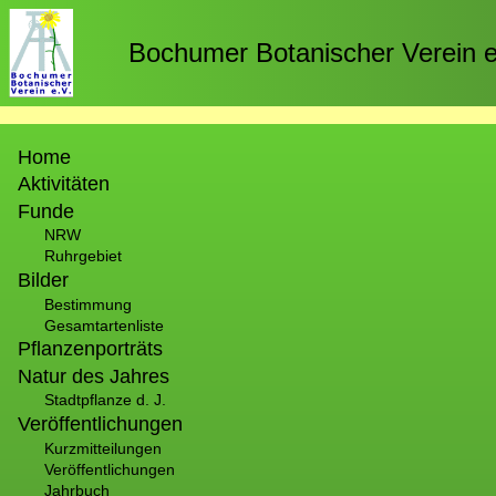
Direkt
zum
Bochumer Botanischer Verein e
Inhalt
Hauptnavigation
Home
Aktivitäten
Funde
NRW
Ruhrgebiet
Bilder
Bestimmung
Gesamtartenliste
Pflanzenporträts
Natur des Jahres
Stadtpflanze d. J.
Veröffentlichungen
Kurzmitteilungen
Veröffentlichungen
Jahrbuch