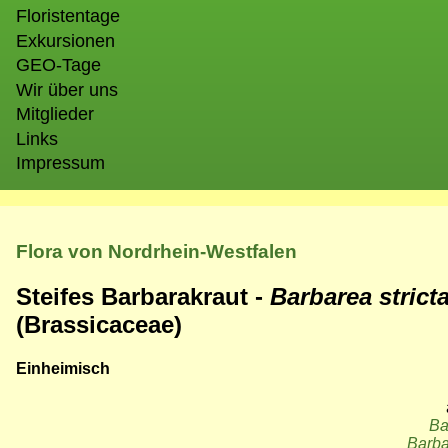
Floristentage
Exkursionen
GEO-Tage
Wir über uns
Mitglieder
Links
Impressum
Flora von Nordrhein-Westfalen
Steifes Barbarakraut -
Barbarea strict
(Brassicaceae)
Einheimisch
Ba
Barba