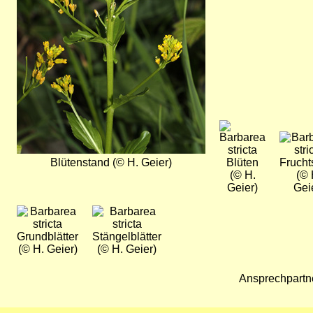
Bild
Bild
Blütenstand (© H. Geier)
Blüten
Frucht
(© H.
(© 
Geier)
Gei
Bild
Bild
Grundblätter
Stängelblätter
(© H. Geier)
(© H. Geier)
Ansprechpartn