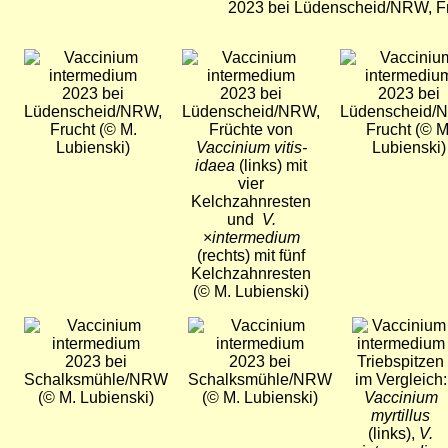
2023 bei Lüdenscheid/NRW, Fr
Bild
Bild
Bild
2023 bei
2023 bei
2023 bei
Lüdenscheid/NRW,
Lüdenscheid/NRW,
Lüdenscheid/
Frucht (© M.
Früchte von
Frucht (© M
Lubienski)
Vaccinium vitis-
Lubienski)
idaea
(links) mit
vier
Kelchzahnresten
und
V.
×
intermedium
(rechts) mit fünf
Kelchzahnresten
(© M. Lubienski)
Bild
Bild
Bild
2023 bei
2023 bei
Triebspitzen
Schalksmühle/NRW
Schalksmühle/NRW
im Vergleich:
(© M. Lubienski)
(© M. Lubienski)
Vaccinium
myrtillus
(links),
V.