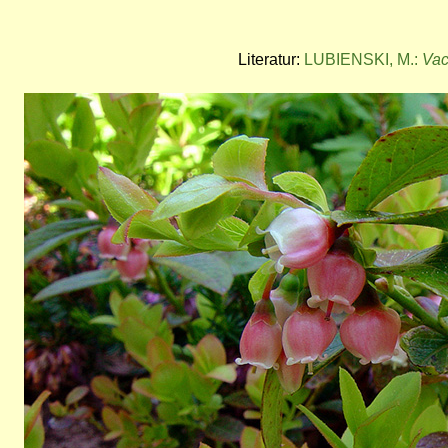
Literatur:
LUBIENSKI, M.:
Vac
Bild