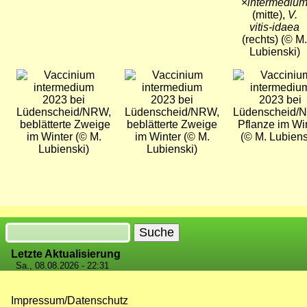
×
intermediu
(mitte),
V.
vitis-idaea
(rechts) (© M.
Lubienski)
Bild
Bild
Bild
2023 bei
2023 bei
2023 bei
Lüdenscheid/NRW,
Lüdenscheid/NRW,
Lüdenscheid/
beblätterte Zweige
beblätterte Zweige
Pflanze im Wi
im Winter (© M.
im Winter (© M.
(© M. Lubiens
Lubienski)
Lubienski)
Suche
Letzte Aktualisierung
Sa., 08.08.2026 - 22:31
Impressum/Datenschutz