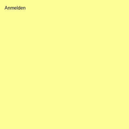
Fußzeilenmenü
Anmelden
Benutzermenü