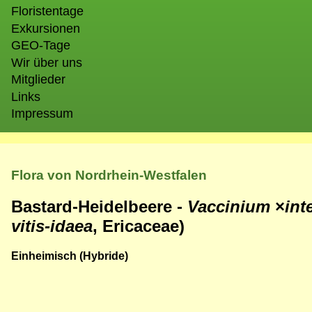
Floristentage
Exkursionen
GEO-Tage
Wir über uns
Mitglieder
Links
Impressum
Flora von Nordrhein-Westfalen
Bastard-Heidelbeere -
Vaccinium
×
in
vitis-idaea
, Ericaceae)
Einheimisch (Hybride)