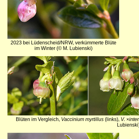
2023 bei Lüdenscheid/NRW, verkümmerte Blüte
im Winter (© M. Lubienski)
Bild
Blüten im Vergleich,
Vaccinium myrtillus
(links),
V.
×
inte
Lubienski
Bild