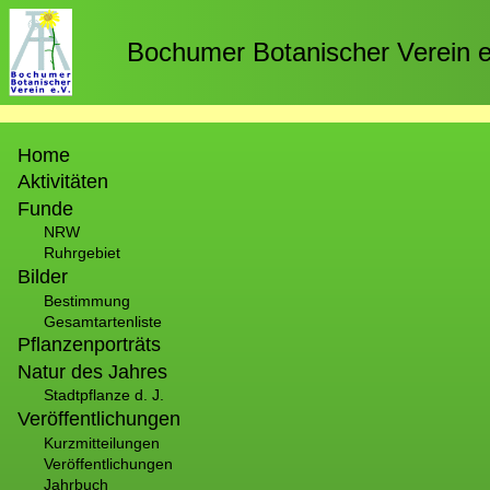
Direkt
zum
Bochumer Botanischer Verein e
Inhalt
Hauptnavigation
Home
Aktivitäten
Funde
NRW
Ruhrgebiet
Bilder
Bestimmung
Gesamtartenliste
Pflanzenporträts
Natur des Jahres
Stadtpflanze d. J.
Veröffentlichungen
Kurzmitteilungen
Veröffentlichungen
Jahrbuch