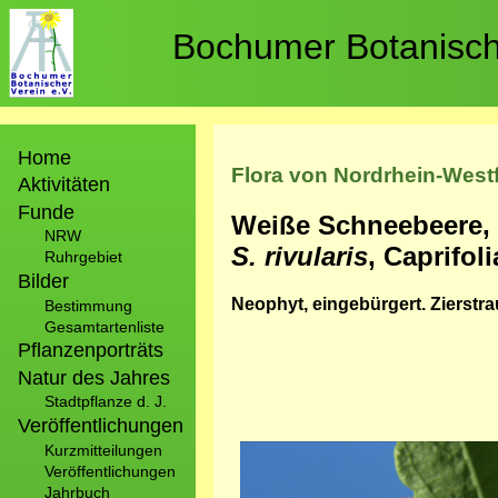
Direkt
zum
Bochumer Botanische
Inhalt
Hauptnavigation
Home
Flora von Nordrhein-West
Aktivitäten
Funde
Weiße Schneebeere, 
NRW
S. rivularis
, Caprifol
Ruhrgebiet
Bilder
Neophyt, eingebürgert. Zierstr
Bestimmung
Gesamtartenliste
Pflanzenporträts
Natur des Jahres
Stadtpflanze d. J.
Veröffentlichungen
Bild
Kurzmitteilungen
Veröffentlichungen
Jahrbuch