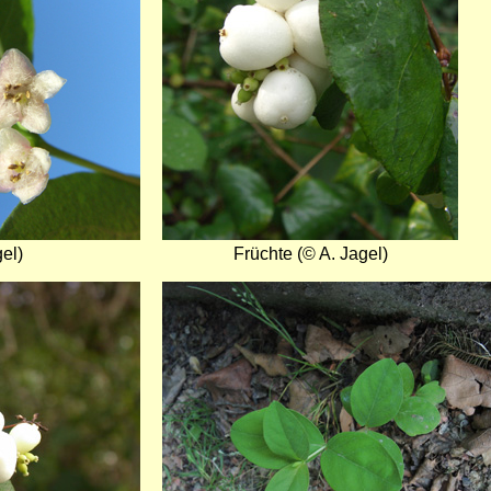
el)
Früchte (© A. Jagel)
Bild