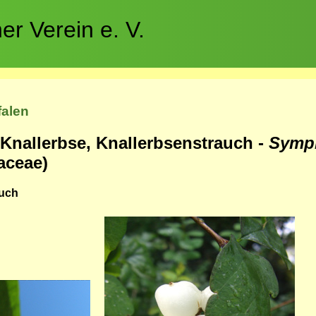
r Verein e. V.
falen
Knallerbse, Knallerbsenstrauch -
Symph
iaceae)
auch
Bild