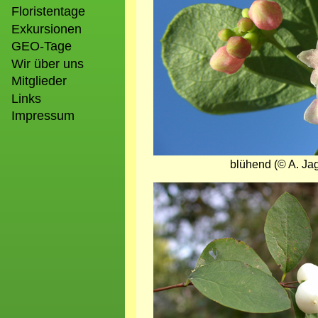
Floristentage
Exkursionen
GEO-Tage
Wir über uns
Mitglieder
Links
Impressum
blühend (© A. Jag
Bild