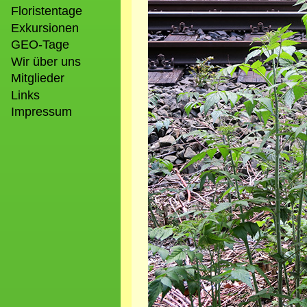
Floristentage
Exkursionen
GEO-Tage
Wir über uns
Mitglieder
Links
Impressum