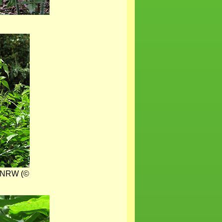
e/NRW (©