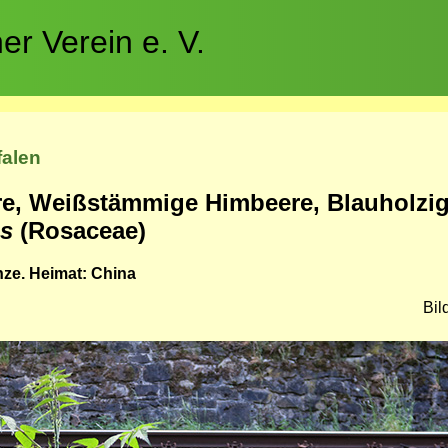
r Verein e. V.
falen
e, Weißstämmige Himbeere, Blauholzig
us
(Rosaceae)
nze. Heimat: China
Bil