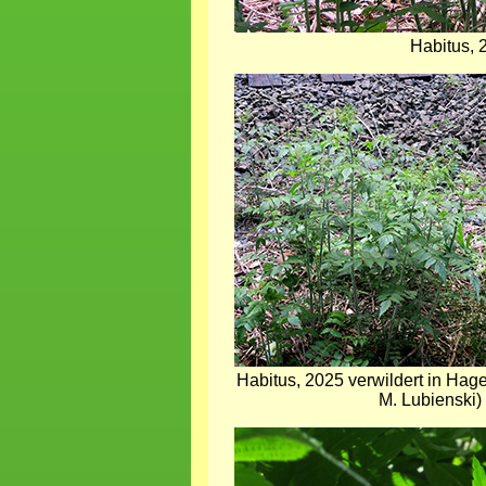
Habitus, 
Bild
Habitus, 2025 verwildert in H
M. Lubienski)
Bild