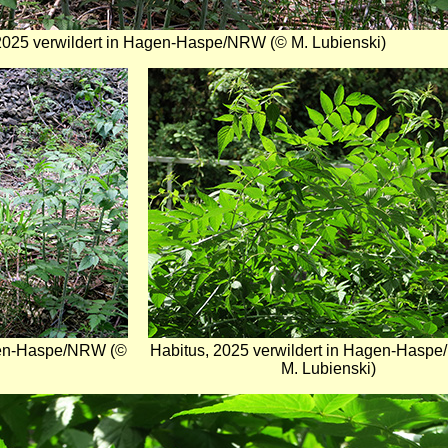
2025 verwildert in Hagen-Haspe/NRW (© M. Lubienski)
Bild
agen-Haspe/NRW (©
Habitus, 2025 verwildert in Hagen-Hasp
M. Lubienski)