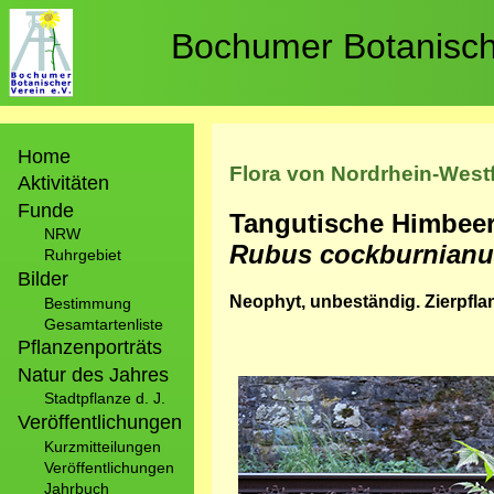
Direkt
zum
Bochumer Botanische
Inhalt
Hauptnavigation
Home
Flora von Nordrhein-West
Aktivitäten
Funde
Tangutische Himbeer
NRW
Rubus cockburnian
Ruhrgebiet
Bilder
Neophyt, unbeständig. Zierpfla
Bestimmung
Gesamtartenliste
Pflanzenporträts
Natur des Jahres
Bild
Stadtpflanze d. J.
Veröffentlichungen
Kurzmitteilungen
Veröffentlichungen
Jahrbuch