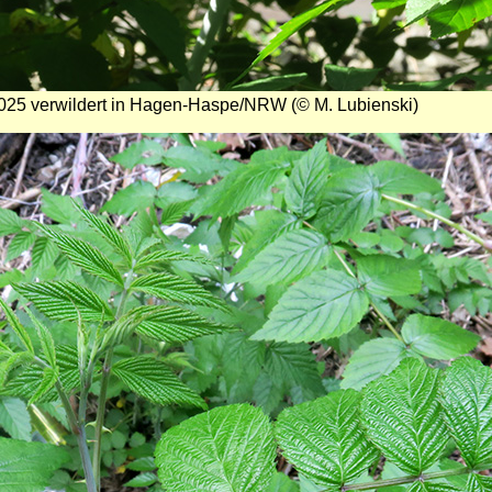
 2025 verwildert in Hagen-Haspe/NRW (© M. Lubienski)