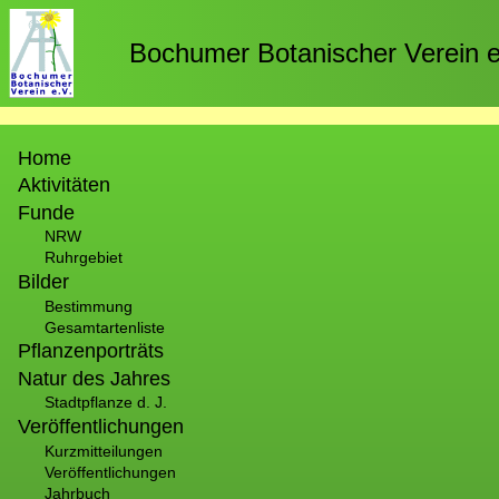
Direkt
zum
Bochumer Botanischer Verein e
Inhalt
Hauptnavigation
Home
Aktivitäten
Funde
NRW
Ruhrgebiet
Bilder
Bestimmung
Gesamtartenliste
Pflanzenporträts
Natur des Jahres
Stadtpflanze d. J.
Veröffentlichungen
Kurzmitteilungen
Veröffentlichungen
Jahrbuch