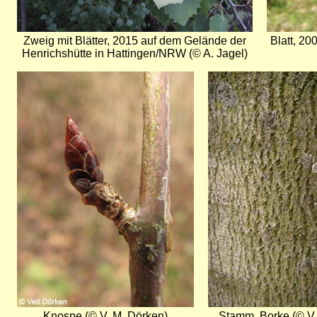
Zweig mit Blätter, 2015 auf dem Gelände der
Blatt, 2
Henrichshütte in Hattingen/NRW (© A. Jagel)
Bild
Bild
Knospe (© V. M. Dörken)
Stamm, Borke (© V.