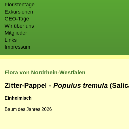
Floristentage
Exkursionen
GEO-Tage
Wir über uns
Mitglieder
Links
Impressum
Flora von Nordrhein-Westfalen
Zitter-Pappel -
Populus tremula
(Salic
Einheimisch
Baum des Jahres 2026