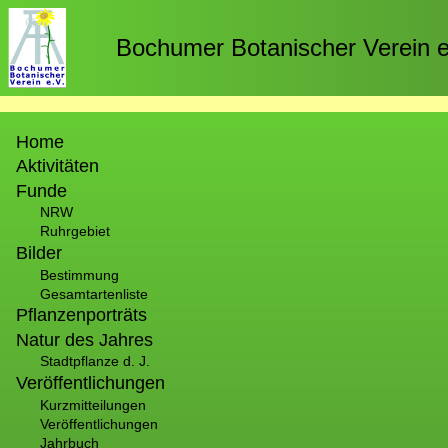
Direkt
zum
Bochumer Botanischer Verein e
Inhalt
Hauptnavigation
Home
Aktivitäten
Funde
NRW
Ruhrgebiet
Bilder
Bestimmung
Gesamtartenliste
Pflanzenporträts
Natur des Jahres
Stadtpflanze d. J.
Veröffentlichungen
Kurzmitteilungen
Veröffentlichungen
Jahrbuch