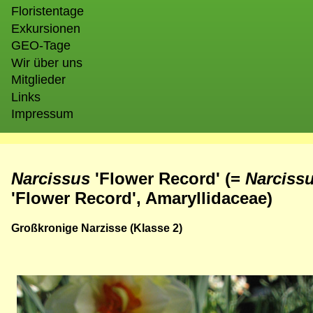
Floristentage
Exkursionen
GEO-Tage
Wir über uns
Mitglieder
Links
Impressum
Narcissus
'Flower Record' (=
Narciss
'Flower Record', Amaryllidaceae)
Großkronige Narzisse (Klasse 2)
Bild