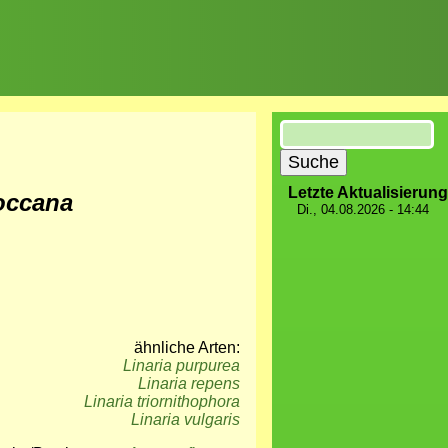
Suche
Letzte Aktualisierung
occana
Di., 04.08.2026 - 14:44
ähnliche Arten:
Linaria purpurea
Linaria repens
Linaria triornithophora
Linaria vulgaris