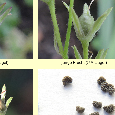
agel)
junge Frucht (© A. Jagel)
Bild