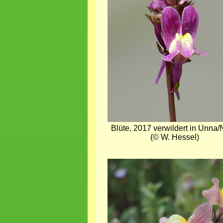
Blüte, 2017 verwildert in Unn
(© W. Hessel)
Bild