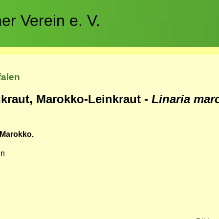
r Verein e. V.
falen
kraut, Marokko-Leinkraut -
Linaria mar
 Marokko.
en