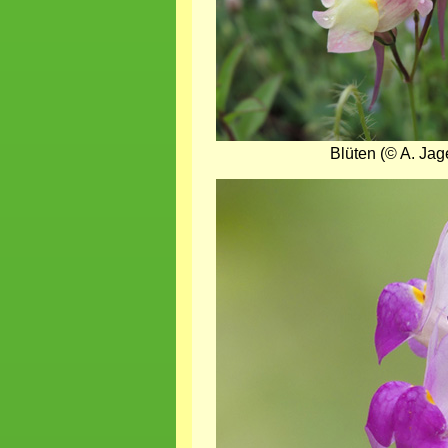
Blüten (© A. Jag
Bild