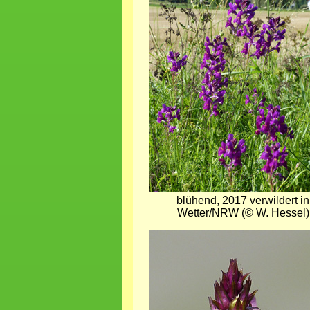
blühend, 2017 verwildert in
Wetter/NRW (© W. Hessel)
Bild