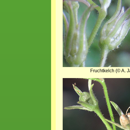
Fruchtkelch (© A. J
Bild