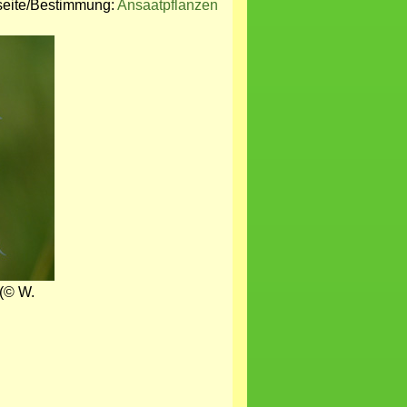
seite/Bestimmung:
Ansaatpflanzen
 (© W.