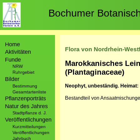
Direkt
zum
Bochumer Botanische
Inhalt
Hauptnavigation
Home
Flora von Nordrhein-West
Aktivitäten
Funde
Marokkanisches Lein
NRW
(Plantaginaceae)
Ruhrgebiet
Bilder
Neophyt, unbeständig. Heimat:
Bestimmung
Gesamtartenliste
Pflanzenporträts
Bestandteil von Ansaatmischung
Natur des Jahres
Stadtpflanze d. J.
Veröffentlichungen
Kurzmitteilungen
Veröffentlichungen
Jahrbuch