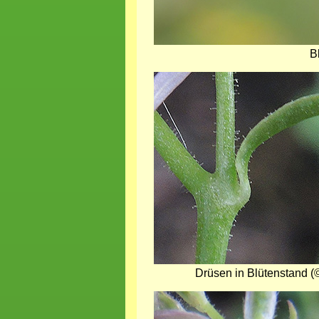
B
Bild
Drüsen in Blütenstand (©
Bild