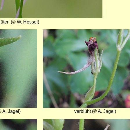
lüten (© W. Hessel)
Bild
 A. Jagel)
verblüht (© A. Jagel)
Bild