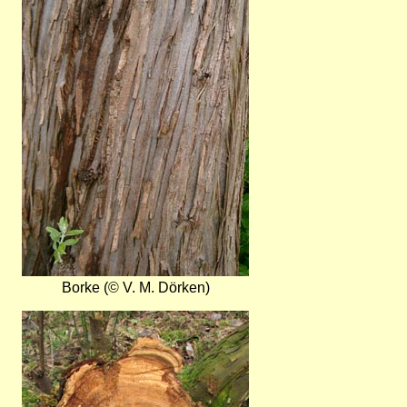
Borke (© V. M. Dörken)
Bild