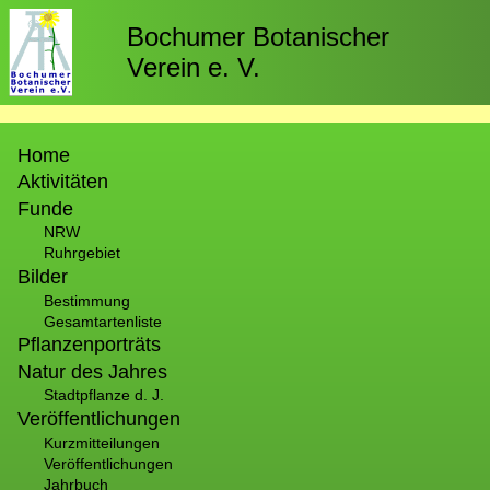
Direkt
zum
Bochumer Botanischer
Inhalt
Verein e. V.
Hauptnavigation
Home
Aktivitäten
Funde
NRW
Ruhrgebiet
Bilder
Bestimmung
Gesamtartenliste
Pflanzenporträts
Natur des Jahres
Stadtpflanze d. J.
Veröffentlichungen
Kurzmitteilungen
Veröffentlichungen
Jahrbuch