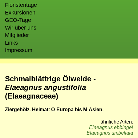
Floristentage
Exkursionen
GEO-Tage
Wir über uns
Mitglieder
Links
Impressum
Schmalblättrige Ölweide -
Elaeagnus angustifolia
(Elaeagnaceae)
Ziergehölz. Heimat: O-Europa bis M-Asien.
ähnliche Arten:
Elaeagnus ebbingei
Elaeagnus umbellata