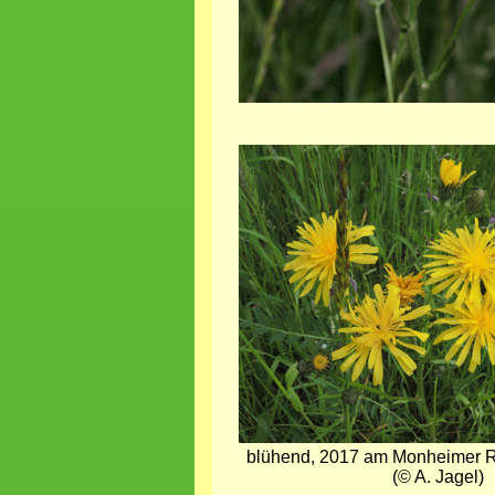
Bild
blühend, 2017 am Monheimer
(© A. Jagel)