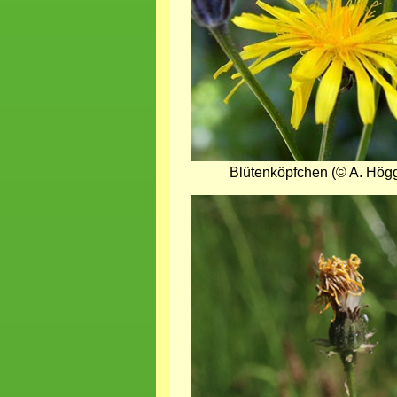
Blütenköpfchen (© A. Hög
Bild