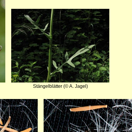
Bild
Stängelblätter (© A. Jagel)
Bild