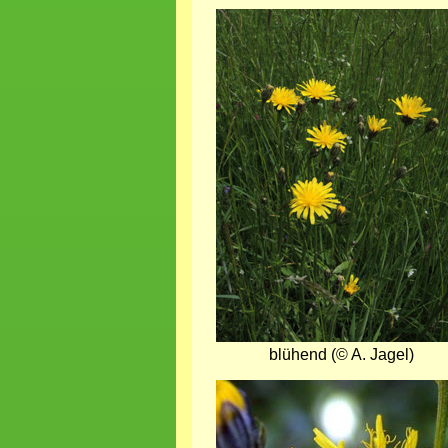
Bild
blühend (© A. Jagel)
Bild