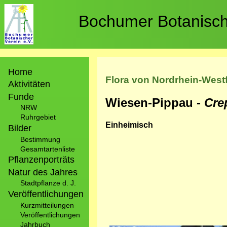
Direkt
zum
Bochumer Botanische
Inhalt
Hauptnavigation
Home
Flora von Nordrhein-West
Aktivitäten
Funde
Wiesen-Pippau -
Cre
NRW
Ruhrgebiet
Einheimisch
Bilder
Bestimmung
Gesamtartenliste
Pflanzenporträts
Natur des Jahres
Stadtpflanze d. J.
Veröffentlichungen
Kurzmitteilungen
Veröffentlichungen
Jahrbuch