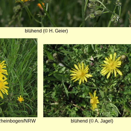
blühend (© H. Geier)
Bild
 Rheinbogen/NRW
blühend (© A. Jagel)