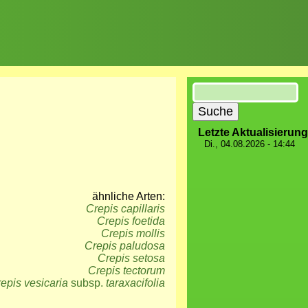
Suche
Letzte Aktualisierung
Di., 04.08.2026 - 14:44
ähnliche Arten:
Crepis capillaris
Crepis foetida
Crepis mollis
Crepis paludosa
Crepis setosa
Crepis tectorum
epis vesicaria
subsp.
taraxacifolia