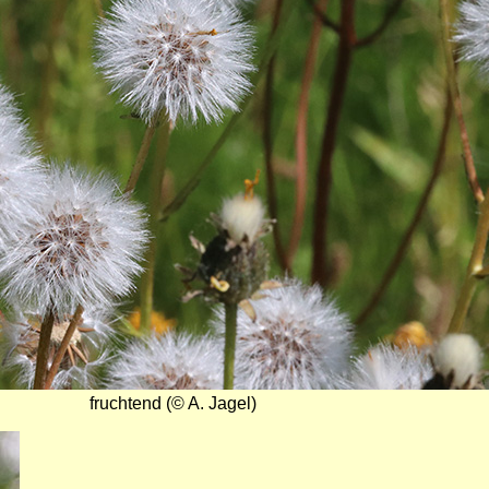
fruchtend (© A. Jagel)