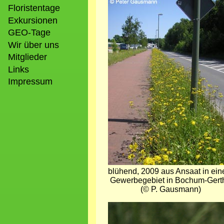
Bild
Floristentage
Exkursionen
GEO-Tage
Wir über uns
Mitglieder
Links
Impressum
blühend, 2009 aus Ansaat in ei
Gewerbegebiet in Bochum-Gert
(© P. Gausmann)
Bild