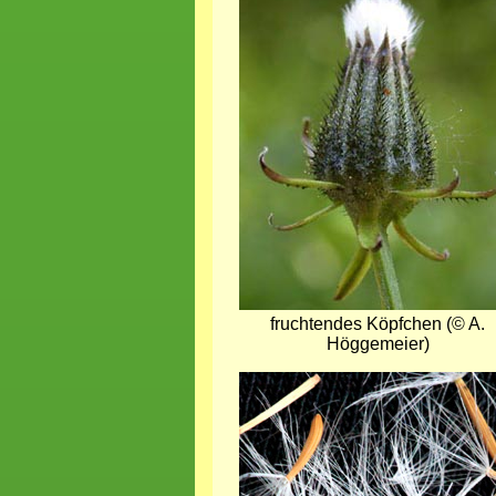
fruchtendes Köpfchen (© A.
Höggemeier)
Bild