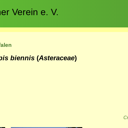
r Verein e. V.
falen
pis biennis
(
Asteraceae
)
Cr