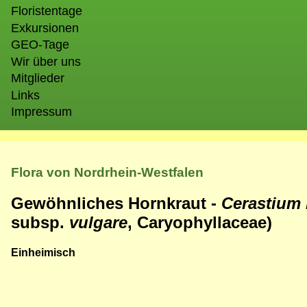
Floristentage
Exkursionen
GEO-Tage
Wir über uns
Mitglieder
Links
Impressum
Flora von Nordrhein-Westfalen
Gewöhnliches Hornkraut -
Cerastium
subsp.
vulgare
, Caryophyllaceae)
Einheimisch