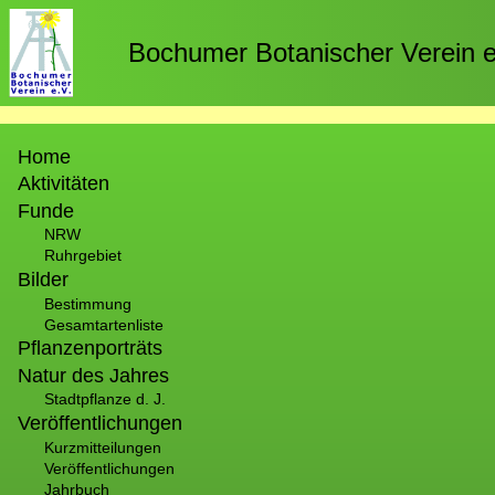
Direkt
zum
Bochumer Botanischer Verein e
Inhalt
Hauptnavigation
Home
Aktivitäten
Funde
NRW
Ruhrgebiet
Bilder
Bestimmung
Gesamtartenliste
Pflanzenporträts
Natur des Jahres
Stadtpflanze d. J.
Veröffentlichungen
Kurzmitteilungen
Veröffentlichungen
Jahrbuch