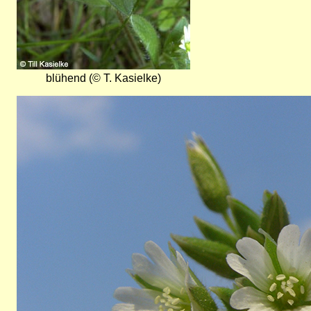
blühend (© T. Kasielke)
Bild