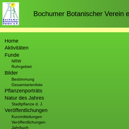
Direkt
zum
Bochumer Botanischer Verein e
Inhalt
Hauptnavigation
Home
Aktivitäten
Funde
NRW
Ruhrgebiet
Bilder
Bestimmung
Gesamtartenliste
Pflanzenporträts
Natur des Jahres
Stadtpflanze d. J.
Veröffentlichungen
Kurzmitteilungen
Veröffentlichungen
Jahrbuch