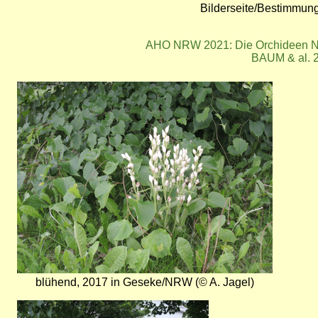
Bilderseite/Bestimmun
AHO NRW 2021: Die Orchideen No
BAUM & al. 2
Bild
blühend, 2017 in Geseke/NRW (© A. Jagel)
Bild