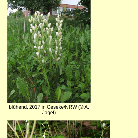
blühend, 2017 in Geseke/NRW (© A.
Jagel)
Bild