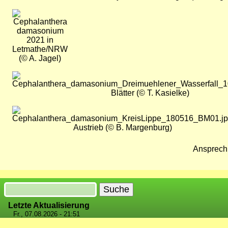
Bild
2021 in
Letmathe/NRW
(© A. Jagel)
Bild
Blätter (© T. Kasielke)
Bild
Austrieb (© B. Margenburg)
Ansprech
Suche
Letzte Aktualisierung
Fr., 07.08.2026 - 21:51