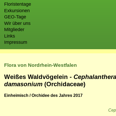
Floristentage
Exkursionen
GEO-Tage
Wir über uns
Mitglieder
Links
Impressum
Flora von Nordrhein-Westfalen
Weißes Waldvögelein -
Cephalanther
damasonium
(Orchidaceae)
Einheimisch / Orchidee des Jahres 2017
Ceph