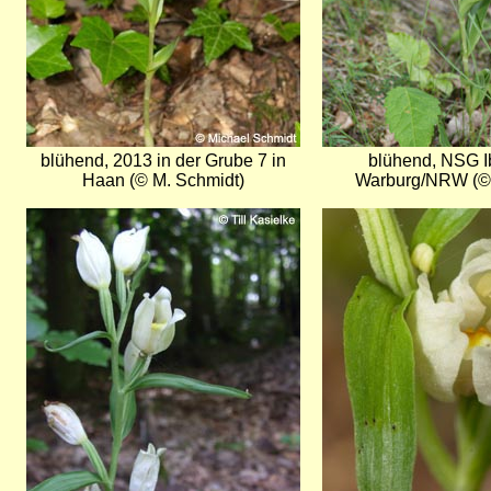
blühend, 2013 in der Grube 7 in
blühend, NSG I
Haan (© M. Schmidt)
Warburg/NRW (© 
Bild
Bild