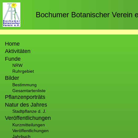
Direkt
zum
Bochumer Botanischer Verein e
Inhalt
Hauptnavigation
Home
Aktivitäten
Funde
NRW
Ruhrgebiet
Bilder
Bestimmung
Gesamtartenliste
Pflanzenporträts
Natur des Jahres
Stadtpflanze d. J.
Veröffentlichungen
Kurzmitteilungen
Veröffentlichungen
Jahrbuch