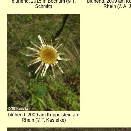
blühend, 2015 in Bochum (© T.
blühend, 2009 am Ko
Schmitt)
Rhein (© A. J
Bild
blühend, 2009 am Koppelstein am
Rhein (© T. Kasielke)
Bild