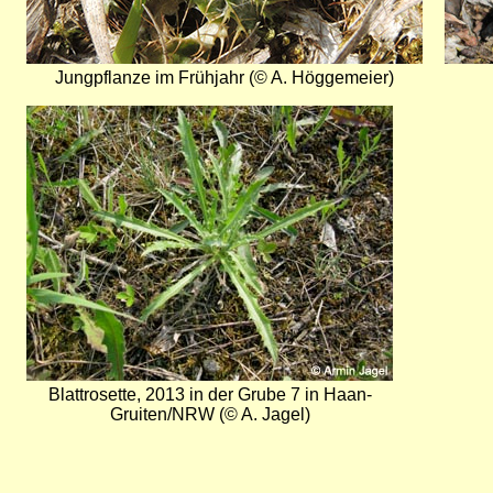
Jungpflanze im Frühjahr (© A. Höggemeier)
Bild
Blattrosette, 2013 in der Grube 7 in Haan-
Gruiten/NRW (© A. Jagel)