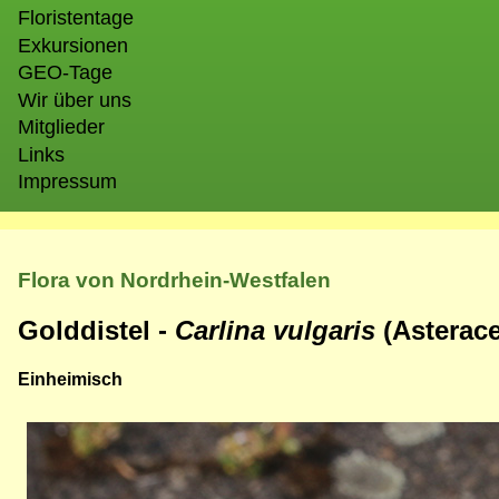
Floristentage
Exkursionen
GEO-Tage
Wir über uns
Mitglieder
Links
Impressum
Flora von Nordrhein-Westfalen
Golddistel -
Carlina vulgaris
(Asterac
Einheimisch
Bild