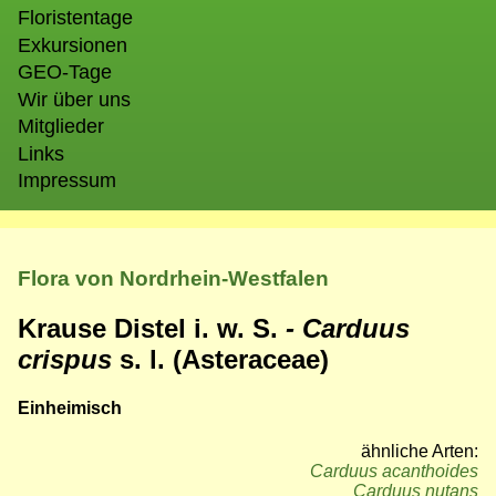
Floristentage
Exkursionen
GEO-Tage
Wir über uns
Mitglieder
Links
Impressum
Flora von Nordrhein-Westfalen
Krause Distel i. w. S.
- Carduus
crispus
s. l. (Asteraceae)
Einheimisch
ähnliche Arten:
Carduus acanthoides
Carduus nutans