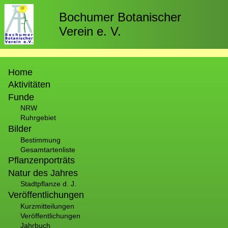
Direkt
zum
Bochumer Botanischer
Inhalt
Verein e. V.
Hauptnavigation
Home
Aktivitäten
Funde
NRW
Ruhrgebiet
Bilder
Bestimmung
Gesamtartenliste
Pflanzenporträts
Natur des Jahres
Stadtpflanze d. J.
Veröffentlichungen
Kurzmitteilungen
Veröffentlichungen
Jahrbuch