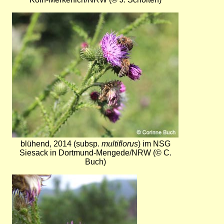
Bild
blühend, 2014 (subsp.
multiflorus
) im NSG
Siesack in Dortmund-Mengede/NRW (© C.
Buch)
Bild