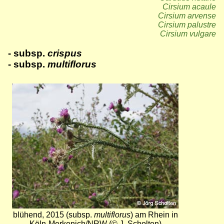
Cirsium acaule
Cirsium arvense
Cirsium palustre
Cirsium vulgare
- subsp.
crispus
- subsp.
multiflorus
Bild
blühend, 2015 (subsp.
multiflorus
) am Rhein in
Köln-Merkenich/NRW (© J. Scholten)