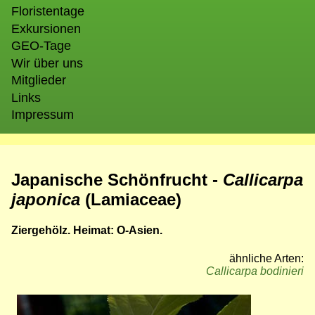
Floristentage
Exkursionen
GEO-Tage
Wir über uns
Mitglieder
Links
Impressum
Japanische Schönfrucht -
Callicarpa
japonica
(Lamiaceae)
Ziergehölz. Heimat: O-Asien.
ähnliche Arten:
Callicarpa bodinieri
Bild