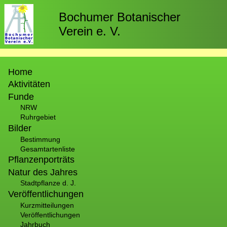
Direkt
zum
Bochumer Botanischer
Inhalt
Verein e. V.
Hauptnavigation
Home
Aktivitäten
Funde
NRW
Ruhrgebiet
Bilder
Bestimmung
Gesamtartenliste
Pflanzenporträts
Natur des Jahres
Stadtpflanze d. J.
Veröffentlichungen
Kurzmitteilungen
Veröffentlichungen
Jahrbuch