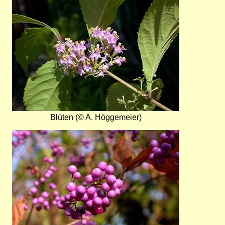
Blüten (© A. Höggemeier)
Bild