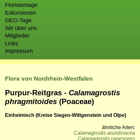
Floristentage
Exkursionen
GEO-Tage
Wir über uns
Mitglieder
Links
Impressum
Flora von Nordrhein-Westfalen
Purpur-Reitgras -
Calamagrostis
phragmitoides
(Poaceae)
Einheimisch (Kreise Siegen-Wittgenstein und Olpe)
ähnliche Arten:
Calamagrostis arundinacea
Calamagrostis canescens