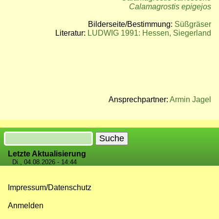
Calamagrostis epigejos
Bilderseite/Bestimmung:
Süßgräser
Literatur:
LUDWIG 1991: Hessen, Siegerland
Ansprechpartner:
Armin Jagel
Suche
Letzte Aktualisierung
Di., 04.08.2026 - 14:44
Impressum/Datenschutz
Fußzeilenmenü
Anmelden
Benutzermenü