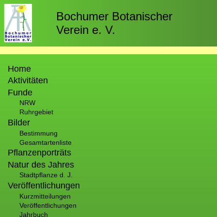
Direkt
zum
Bochumer Botanischer
Inhalt
Verein e. V.
Hauptnavigation
Home
Aktivitäten
Funde
NRW
Ruhrgebiet
Bilder
Bestimmung
Gesamtartenliste
Pflanzenporträts
Natur des Jahres
Stadtpflanze d. J.
Veröffentlichungen
Kurzmitteilungen
Veröffentlichungen
Jahrbuch