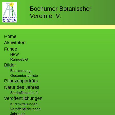
Direkt
zum
Bochumer Botanischer
Inhalt
Verein e. V.
Hauptnavigation
Home
Aktivitäten
Funde
NRW
Ruhrgebiet
Bilder
Bestimmung
Gesamtartenliste
Pflanzenporträts
Natur des Jahres
Stadtpflanze d. J.
Veröffentlichungen
Kurzmitteilungen
Veröffentlichungen
Jahrbuch