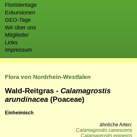
Floristentage
Exkursionen
GEO-Tage
Wir über uns
Mitglieder
Links
Impressum
Flora von Nordrhein-Westfalen
Wald-Reitgras -
Calamagrostis
arundinacea
(Poaceae)
Einheimisch
ähnliche Arten:
Calamagrostis canescens
Calamagrostis epigejos