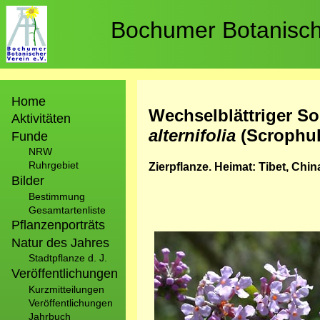
Direkt
zum
Bochumer Botanische
Inhalt
Hauptnavigation
Home
Wechselblättriger S
Aktivitäten
alternifolia
(Scrophul
Funde
NRW
Ruhrgebiet
Zierpflanze. Heimat: Tibet, Chin
Bilder
Bestimmung
Gesamtartenliste
Pflanzenporträts
Bild
Natur des Jahres
Stadtpflanze d. J.
Veröffentlichungen
Kurzmitteilungen
Veröffentlichungen
Jahrbuch