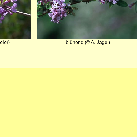
eier)
blühend (© A. Jagel)