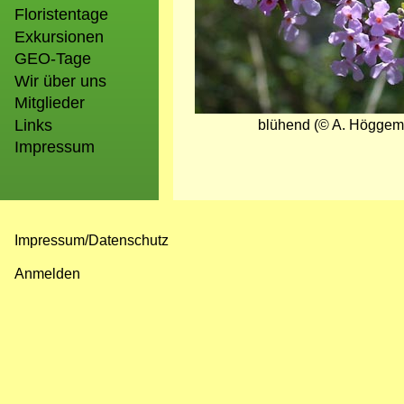
Floristentage
Exkursionen
GEO-Tage
Wir über uns
Mitglieder
Links
blühend (© A. Höggem
Impressum
Impressum/Datenschutz
Fußzeilenmenü
Anmelden
Benutzermenü