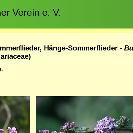
r Verein e. V.
ommerflieder, Hänge-Sommerflieder -
Bu
ariaceae)
a.
Bild