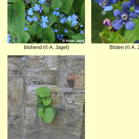
blühend (© A. Jagel)
Blüten (© A. 
Bild