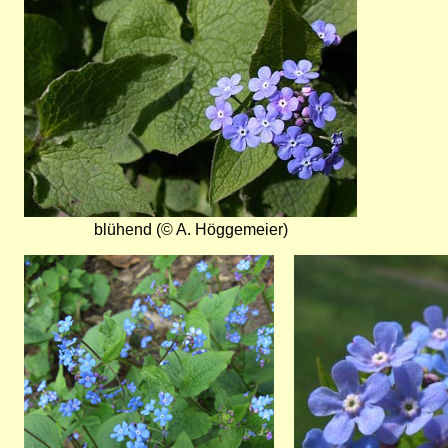
blühend (© A. Höggemeier)
Bild
Bild