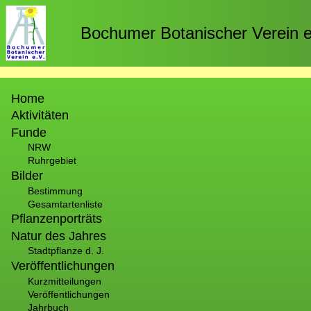
Direkt
zum
Bochumer Botanischer Verein e
Inhalt
Hauptnavigation
Home
Aktivitäten
Funde
NRW
Ruhrgebiet
Bilder
Bestimmung
Gesamtartenliste
Pflanzenporträts
Natur des Jahres
Stadtpflanze d. J.
Veröffentlichungen
Kurzmitteilungen
Veröffentlichungen
Jahrbuch