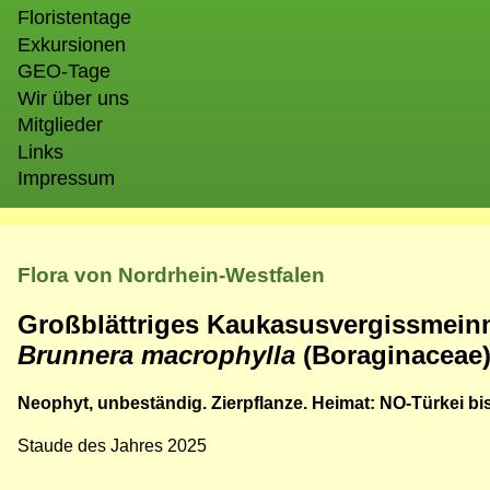
Floristentage
Exkursionen
GEO-Tage
Wir über uns
Mitglieder
Links
Impressum
Flora von Nordrhein-Westfalen
Großblättriges Kaukasusvergissmeinn
Brunnera macrophylla
(Boraginaceae
Neophyt, unbeständig. Zierpflanze. Heimat: NO-Türkei b
Staude des Jahres 2025