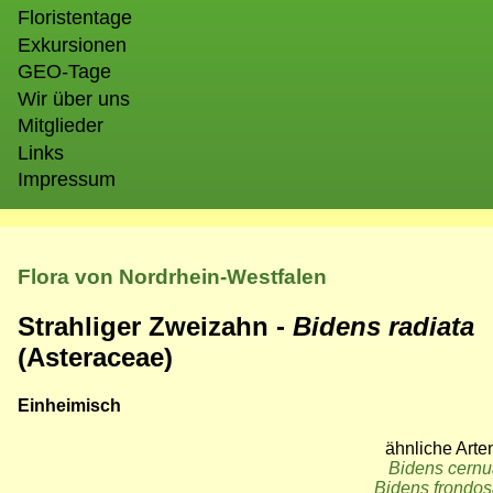
Floristentage
Exkursionen
GEO-Tage
Wir über uns
Mitglieder
Links
Impressum
Flora von Nordrhein-Westfalen
Strahliger Zweizahn -
Bidens radiata
(Asteraceae)
Einheimisch
ähnliche Arte
Bidens cern
Bidens frondo