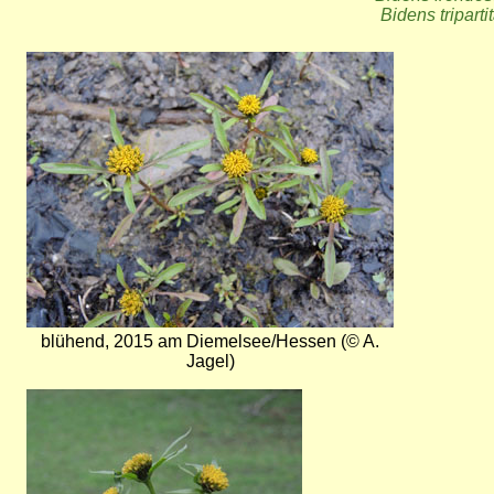
Bidens triparti
Bild
blühend, 2015 am Diemelsee/Hessen (© A.
Jagel)
Bild