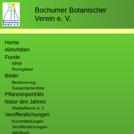
Direkt
zum
Bochumer Botanischer
Inhalt
Verein e. V.
Hauptnavigation
Home
Aktivitäten
Funde
NRW
Ruhrgebiet
Bilder
Bestimmung
Gesamtartenliste
Pflanzenporträts
Natur des Jahres
Stadtpflanze d. J.
Veröffentlichungen
Kurzmitteilungen
Veröffentlichungen
Jahrbuch