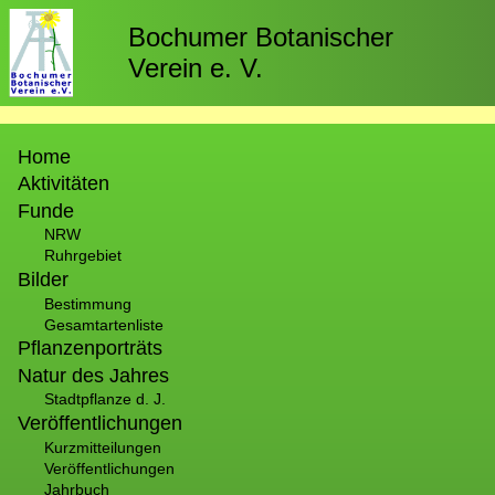
Direkt
zum
Bochumer Botanischer
Inhalt
Verein e. V.
Hauptnavigation
Home
Aktivitäten
Funde
NRW
Ruhrgebiet
Bilder
Bestimmung
Gesamtartenliste
Pflanzenporträts
Natur des Jahres
Stadtpflanze d. J.
Veröffentlichungen
Kurzmitteilungen
Veröffentlichungen
Jahrbuch