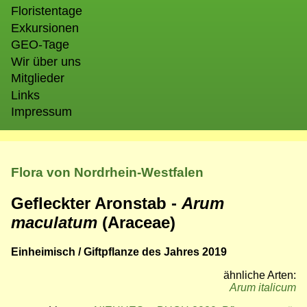
Floristentage
Exkursionen
GEO-Tage
Wir über uns
Mitglieder
Links
Impressum
Flora von Nordrhein-Westfalen
Gefleckter Aronstab -
Arum
maculatum
(Araceae)
Einheimisch / Giftpflanze des Jahres 2019
ähnliche Arten:
Arum italicum