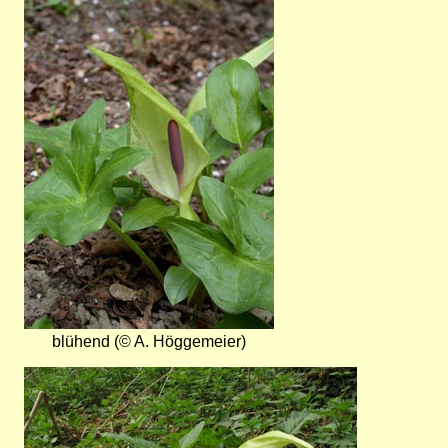
Bild
blühend (© A. Höggemeier)
Bild