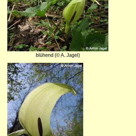
blühend (© A. Jagel)
Bild