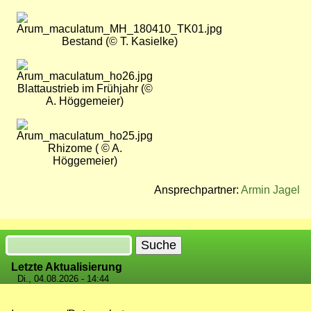
Bild
Bestand (© T. Kasielke)
Bild
Blattaustrieb im Frühjahr (©
A. Höggemeier)
Bild
Rhizome ( © A.
Höggemeier)
Ansprechpartner:
Armin Jagel
Suche
Letzte Aktualisierung
Di., 04.08.2026 - 14:44