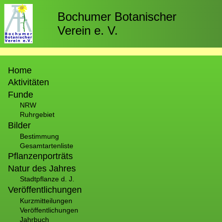
Direkt
zum
Bochumer Botanischer
Inhalt
Verein e. V.
Hauptnavigation
Home
Aktivitäten
Funde
NRW
Ruhrgebiet
Bilder
Bestimmung
Gesamtartenliste
Pflanzenporträts
Natur des Jahres
Stadtpflanze d. J.
Veröffentlichungen
Kurzmitteilungen
Veröffentlichungen
Jahrbuch