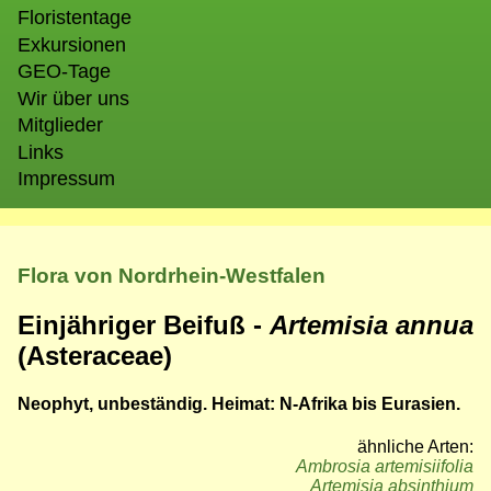
Floristentage
Exkursionen
GEO-Tage
Wir über uns
Mitglieder
Links
Impressum
Flora von Nordrhein-Westfalen
Einjähriger Beifuß -
Artemisia annua
(Asteraceae)
Neophyt, unbeständig. Heimat: N-Afrika bis Eurasien.
ähnliche Arten:
Ambrosia artemisiifolia
Artemisia absinthium