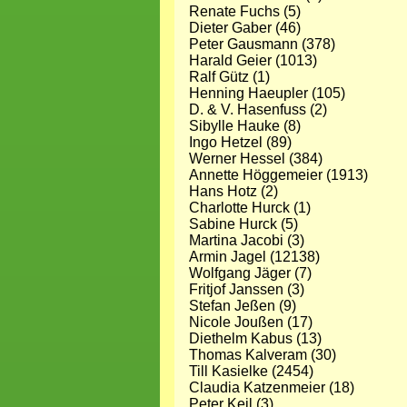
Renate Fuchs (5)
Dieter Gaber (46)
Peter Gausmann (378)
Harald Geier (1013)
Ralf Gütz (1)
Henning Haeupler (105)
D. & V. Hasenfuss (2)
Sibylle Hauke (8)
Ingo Hetzel (89)
Werner Hessel (384)
Annette Höggemeier (1913)
Hans Hotz (2)
Charlotte Hurck (1)
Sabine Hurck (5)
Martina Jacobi (3)
Armin Jagel (12138)
Wolfgang Jäger (7)
Fritjof Janssen (3)
Stefan Jeßen (9)
Nicole Joußen (17)
Diethelm Kabus (13)
Thomas Kalveram (30)
Till Kasielke (2454)
Claudia Katzenmeier (18)
Peter Keil (3)