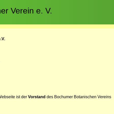
r Verein e. V.
.V.
e
 Webseite ist der
Vorstand
des Bochumer Botanischen Vereins