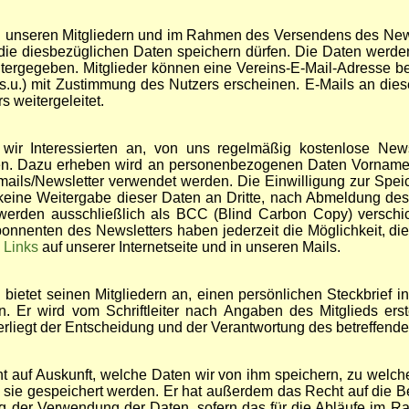
 unseren Mitgliedern und im Rahmen des Versendens des Newsl
 die diesbezüglichen Daten speichern dürfen. Die Daten werde
itergegeben. Mitglieder können eine Vereins-E-Mail-Adresse 
(s.u.) mit Zustimmung des Nutzers erscheinen. E-Mails an die
s weitergeleitet.
n wir Interessierten an, von uns regelmäßig kostenlose News
ieren. Dazu erheben wird an personenbezogenen Daten Vornam
fomails/Newsletter verwendet werden. Die Einwilligung zur Spei
 keine Weitergabe dieser Daten an Dritte, nach Abmeldung de
erden ausschließlich als BCC (Blind Carbon Copy) verschic
bonnenten des Newsletters haben jederzeit die Möglichkeit, di
n
Links
auf unserer Internetseite und in unseren Mails.
bietet seinen Mitgliedern an, einen persönlichen Steckbrief 
en. Er wird vom Schriftleiter nach Angaben des Mitglieds er
erliegt der Entscheidung und der Verantwortung des betreffende
ht auf Auskunft, welche Daten wir von ihm speichern, zu wel
sie gespeichert werden. Er hat außerdem das Recht auf die Be
g der Verwendung der Daten, sofern das für die Abläufe im Ra