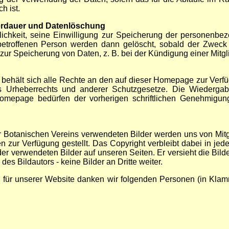
h ist.
erdauer und Datenlöschung
glichkeit, seine Einwilligung zur Speicherung der personenbe
troffenen Person werden dann gelöscht, sobald der Zweck de
 zur Speicherung von Daten, z. B. bei der Kündigung einer Mitgli
ehält sich alle Rechte an den auf dieser Homepage zur Verfüg
 Urheberrechts und anderer Schutzgesetze. Die Wiedergabe,
 Homepage bedürfen der vorherigen schriftlichen Genehmig
 Botanischen Vereins verwendeten Bilder werden uns von Mitgl
n zur Verfügung gestellt. Das Copyright verbleibt dabei in jed
 der verwendeten Bilder auf unseren Seiten. Er versieht die Bild
es Bildautors - keine Bilder an Dritte weiter.
rn für unserer Website danken wir folgenden Personen (in Kl