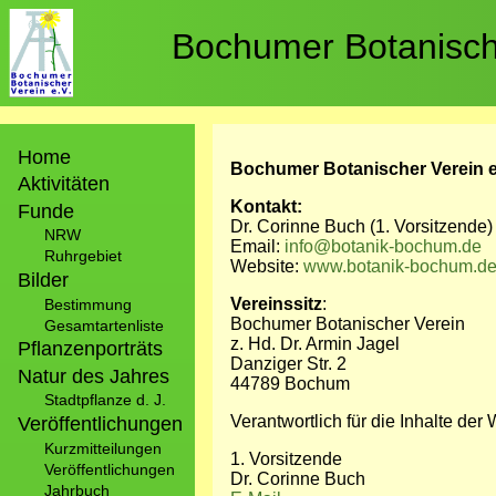
Direkt
zum
Bochumer Botanische
Inhalt
Hauptnavigation
Home
Bochumer Botanischer Verein e
Aktivitäten
Kontakt:
Funde
Dr. Corinne Buch (1. Vorsitzende)
NRW
Email:
info@botanik-bochum.de
Ruhrgebiet
Website:
www.botanik-bochum.d
Bilder
Vereinssitz
:
Bestimmung
Bochumer Botanischer Verein
Gesamtartenliste
z. Hd. Dr. Armin Jagel
Pflanzenporträts
Danziger Str. 2
Natur des Jahres
44789 Bochum
Stadtpflanze d. J.
Verantwortlich für die Inhalte der
Veröffentlichungen
Kurzmitteilungen
1. Vorsitzende
Veröffentlichungen
Dr. Corinne Buch
Jahrbuch