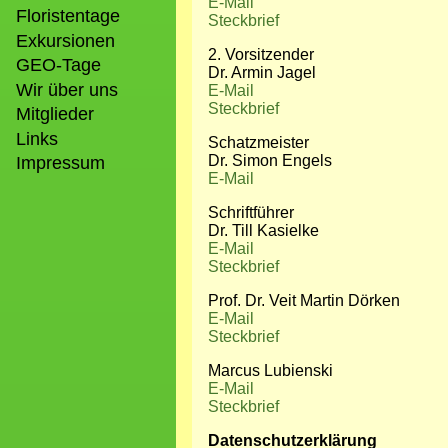
E-Mail
Floristentage
Steckbrief
Exkursionen
2. Vorsitzender
GEO-Tage
Dr. Armin Jagel
Wir über uns
E-Mail
Steckbrief
Mitglieder
Links
Schatzmeister
Dr. Simon Engels
Impressum
E-Mail
Schriftführer
Dr. Till Kasielke
E-Mail
Steckbrief
Prof. Dr. Veit Martin Dörken
E-Mail
Steckbrief
Marcus Lubienski
E-Mail
Steckbrief
Datenschutzerklärung