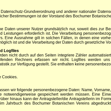
r Datenschutz-Grundverordnung und anderer nationaler Datensc
licher Bestimmungen ist der Vorstand des Bochumer Botanischen
 Daten unserer Nutzer grundsätzlich nur, soweit dies zur Bere
d Leistungen erforderlich ist. Die Verarbeitung personenbezog
s. Eine Ausnahme gilt in solchen Fällen, in denen eine vorhe
glich ist und die Verarbeitung der Daten durch gesetzliche Vorsc
nd Logfiles
rden nicht durch auf den Seiten integriere Zähler automatisier
fenden Rechners erfassen wir nicht. Logfiles werden u
istik zur Verfügung gestellt. Sie enthalten keine personenbez
e Cookies.
fassen wir folgende personenbezogene Daten: Name, Vorname, A
 notwendigerweise gespeichert werden müssen. Eine Einwil
rüber hinaus kann der Antragsteller/die Antragstellerin im Formu
d im Jahrbuch des Bochumer Botanischen Vereins abgedruckte