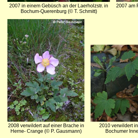
2007 in einem Gebüsch an der Laerholzstr. in
2007 am 
Bochum-Querenburg (© T. Schmitt)
Bild
Bild
2008 verwildert auf einer Brache in
2010 verwildert in
Herne- Crange (© P. Gausmann)
Bochumer Inne