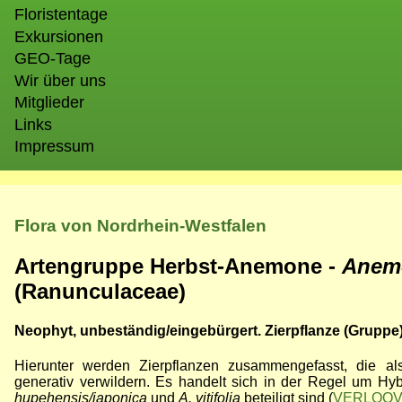
Floristentage
Exkursionen
GEO-Tage
Wir über uns
Mitglieder
Links
Impressum
Flora von Nordrhein-Westfalen
Artengruppe Herbst-Anemone -
Anem
(Ranunculaceae)
Neophyt, unbeständig/eingebürgert. Zierpflanze (Gruppe
Hierunter werden Zierpflanzen zusammengefasst, die a
generativ verwildern. Es handelt sich in der Regel um Hy
hupehensis/japonica
und
A. vitifolia
beteiligt sind (
VERLOOV