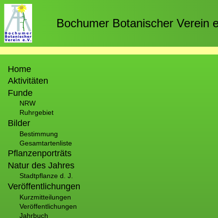
Direkt
zum
Bochumer Botanischer Verein e
Inhalt
Hauptnavigation
Home
Aktivitäten
Funde
NRW
Ruhrgebiet
Bilder
Bestimmung
Gesamtartenliste
Pflanzenporträts
Natur des Jahres
Stadtpflanze d. J.
Veröffentlichungen
Kurzmitteilungen
Veröffentlichungen
Jahrbuch