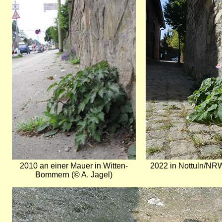
2010 an einer Mauer in Witten-
2022 in Nottuln/NR
Bommern (© A. Jagel)
Bild