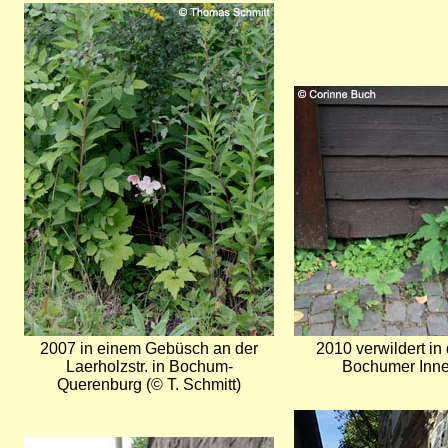
Bild
Bild
2007 in einem Gebüsch an der
2010 verwildert in 
Laerholzstr. in Bochum-
Bochumer Inne
Querenburg (© T. Schmitt)
Bild
Bild