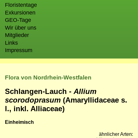
Floristentage
Exkursionen
GEO-Tage
Wir über uns
Mitglieder
Links
Impressum
Flora von Nordrhein-Westfalen
Schlangen-Lauch -
Allium
scorodoprasum
(Amaryllidaceae s.
l., inkl. Alliaceae)
Einheimisch
ähnlicher Arten: