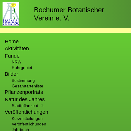
Direkt
zum
Bochumer Botanischer
Inhalt
Verein e. V.
Hauptnavigation
Home
Aktivitäten
Funde
NRW
Ruhrgebiet
Bilder
Bestimmung
Gesamtartenliste
Pflanzenporträts
Natur des Jahres
Stadtpflanze d. J.
Veröffentlichungen
Kurzmitteilungen
Veröffentlichungen
Jahrbuch