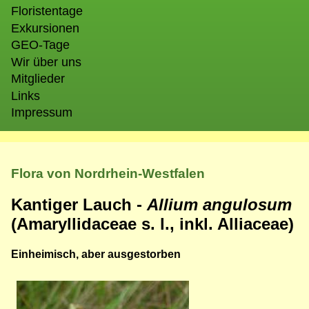
Floristentage
Exkursionen
GEO-Tage
Wir über uns
Mitglieder
Links
Impressum
Flora von Nordrhein-Westfalen
Kantiger Lauch -
Allium angulosum
(Amaryllidaceae s. l., inkl. Alliaceae)
Einheimisch, aber ausgestorben
Bild