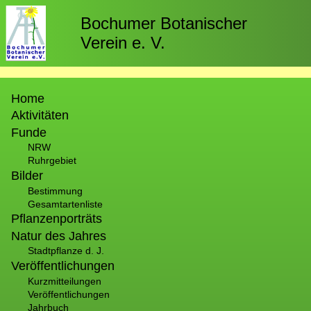
Direkt
zum
Bochumer Botanischer
Inhalt
Verein e. V.
Hauptnavigation
Home
Aktivitäten
Funde
NRW
Ruhrgebiet
Bilder
Bestimmung
Gesamtartenliste
Pflanzenporträts
Natur des Jahres
Stadtpflanze d. J.
Veröffentlichungen
Kurzmitteilungen
Veröffentlichungen
Jahrbuch