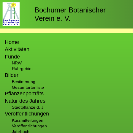
Direkt
zum
Bochumer Botanischer
Inhalt
Verein e. V.
Hauptnavigation
Home
Aktivitäten
Funde
NRW
Ruhrgebiet
Bilder
Bestimmung
Gesamtartenliste
Pflanzenporträts
Natur des Jahres
Stadtpflanze d. J.
Veröffentlichungen
Kurzmitteilungen
Veröffentlichungen
Jahrbuch