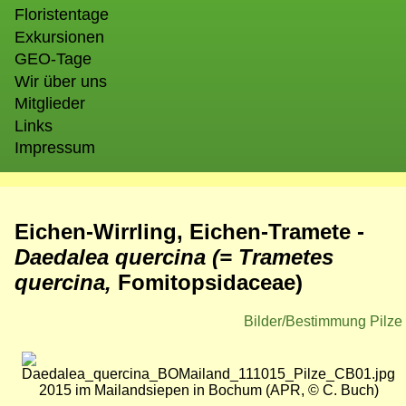
Floristentage
Exkursionen
GEO-Tage
Wir über uns
Mitglieder
Links
Impressum
Eichen-Wirrling, Eichen-Tramete -
Daedalea quercina (= Trametes
quercina,
Fomitopsidaceae)
Bilder/Bestimmung Pilze
Bild
2015 im Mailandsiepen in Bochum (APR, © C. Buch)