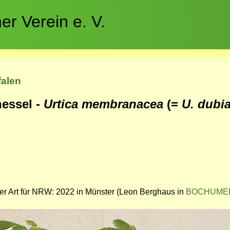
r Verein e. V.
falen
essel -
Urtica membranacea
(=
U. dubi
der Art für NRW: 2022 in Münster (Leon Berghaus in
BOCHUMER