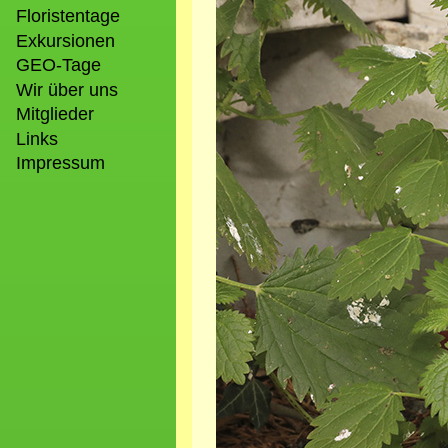
Floristentage
Exkursionen
GEO-Tage
Wir über uns
Mitglieder
Links
Impressum