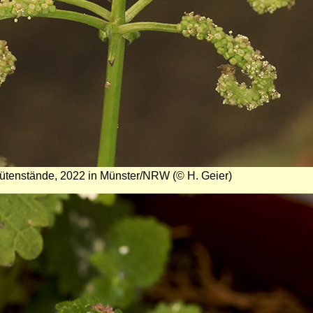
ütenstände, 2022 in Münster/NRW (© H. Geier)