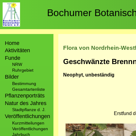
Direkt
zum
Bochumer Botanische
Inhalt
Hauptnavigation
Home
Flora von Nordrhein-West
Aktivitäten
Funde
Geschwänzte Brennn
NRW
Ruhrgebiet
Neophyt, unbeständig
Bilder
Bestimmung
Gesamtartenliste
Pflanzenporträts
Natur des Jahres
Stadtpflanze d. J.
Erstfund 
Veröffentlichungen
Kurzmitteilungen
Bild
Veröffentlichungen
Jahrbuch