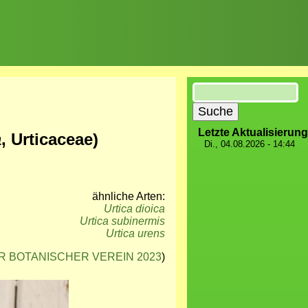
Suche
Letzte Aktualisierung
a
, Urticaceae)
Di., 04.08.2026 - 14:44
ähnliche Arten:
Urtica dioica
Urtica subinermis
Urtica urens
 BOTANISCHER VEREIN 2023
)