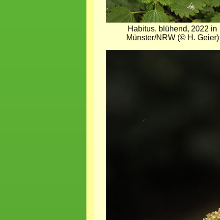
Habitus, blühend, 2022 in
Münster/NRW (© H. Geier)
Bild