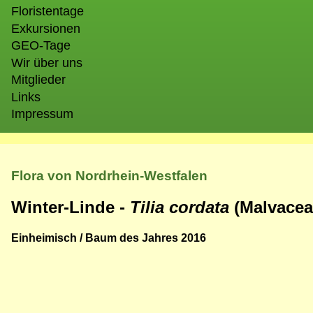
Floristentage
Exkursionen
GEO-Tage
Wir über uns
Mitglieder
Links
Impressum
Flora von Nordrhein-Westfalen
Winter-Linde -
Tilia cordata
(Malvaceae
Einheimisch / Baum des Jahres 2016