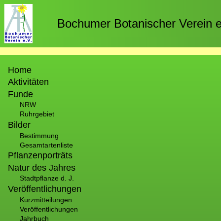
Direkt
zum
Bochumer Botanischer Verein e
Inhalt
Hauptnavigation
Home
Aktivitäten
Funde
NRW
Ruhrgebiet
Bilder
Bestimmung
Gesamtartenliste
Pflanzenporträts
Natur des Jahres
Stadtpflanze d. J.
Veröffentlichungen
Kurzmitteilungen
Veröffentlichungen
Jahrbuch