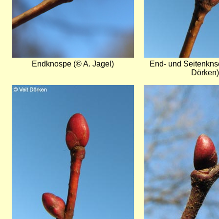
Endknospe (© A. Jagel)
End- und Seitenkns
Dörken)
Bild
Bild