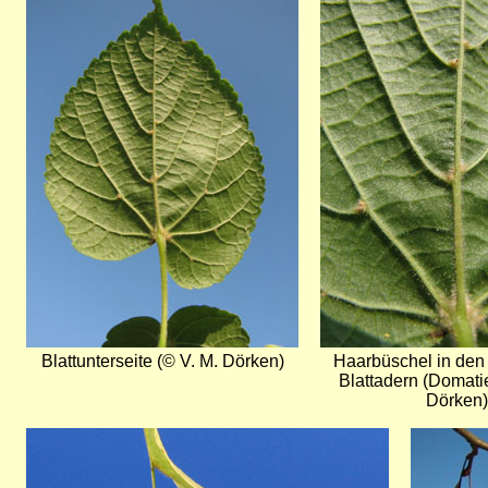
Blattunterseite (© V. M. Dörken)
Haarbüschel in den
Blattadern (Domatie
Dörken)
Bild
Bild