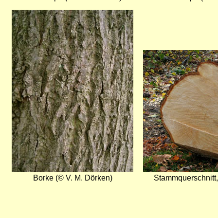
Bild
Bild
Borke (© V. M. Dörken)
Stammquerschnitt,