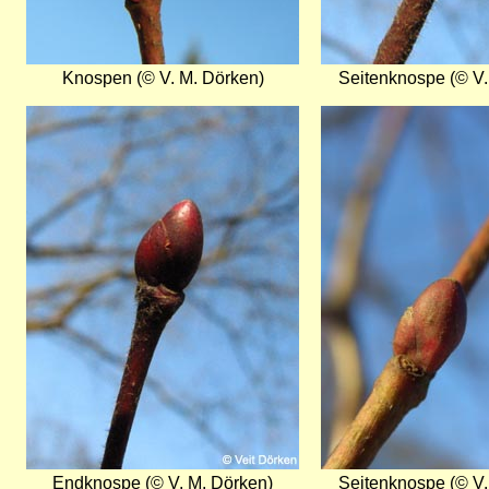
Knospen (© V. M. Dörken)
Seitenknospe (© V.
Bild
Bild
Endknospe (© V. M. Dörken)
Seitenknospe (© V.