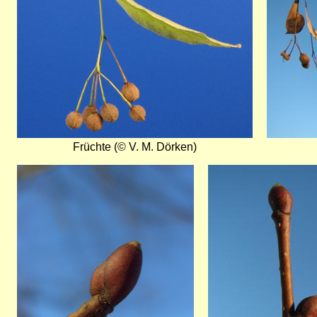
Früchte (© V. M. Dörken)
Bild
Bild