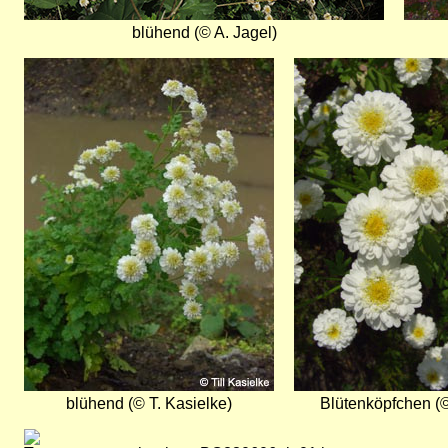
blühend (© A. Jagel)
Bild
Bild
blühend (© T. Kasielke)
Blütenköpfchen (©
Bild