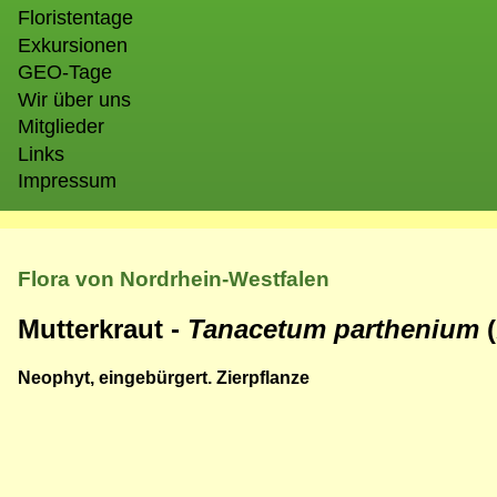
Floristentage
Exkursionen
GEO-Tage
Wir über uns
Mitglieder
Links
Impressum
Flora von Nordrhein-Westfalen
Mutterkraut -
Tanacetum parthenium
Neophyt, eingebürgert. Zierpflanze