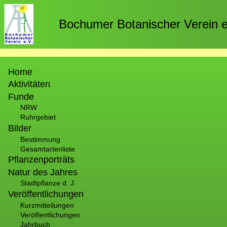
Direkt
zum
Bochumer Botanischer Verein e
Inhalt
Hauptnavigation
Home
Aktivitäten
Funde
NRW
Ruhrgebiet
Bilder
Bestimmung
Gesamtartenliste
Pflanzenporträts
Natur des Jahres
Stadtpflanze d. J.
Veröffentlichungen
Kurzmitteilungen
Veröffentlichungen
Jahrbuch