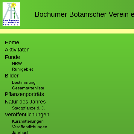
Direkt
zum
Bochumer Botanischer Verein e
Inhalt
Hauptnavigation
Home
Aktivitäten
Funde
NRW
Ruhrgebiet
Bilder
Bestimmung
Gesamtartenliste
Pflanzenporträts
Natur des Jahres
Stadtpflanze d. J.
Veröffentlichungen
Kurzmitteilungen
Veröffentlichungen
Jahrbuch