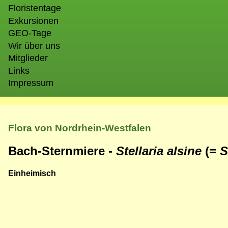
Floristentage
Exkursionen
GEO-Tage
Wir über uns
Mitglieder
Links
Impressum
Flora von Nordrhein-Westfalen
Bach-Sternmiere -
Stellaria alsine
(=
S
Einheimisch