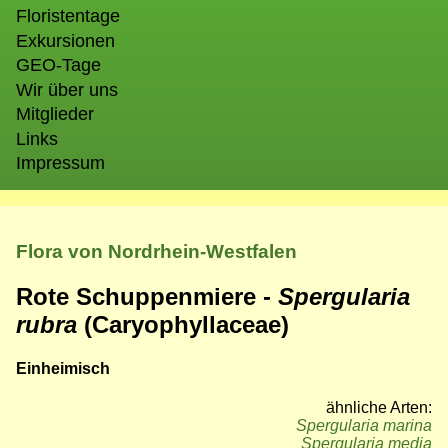
Floristentage
Exkursionen
GEO-Tage
Wir über uns
Mitglieder
Links
Impressum
Flora von Nordrhein-Westfalen
Rote Schuppenmiere -
Spergularia
rubra
(Caryophyllaceae)
Einheimisch
ähnliche Arten:
Spergularia marina
Spergularia media