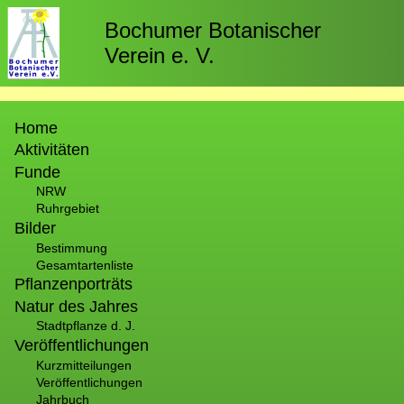
Direkt
zum
Bochumer Botanischer
Inhalt
Verein e. V.
Hauptnavigation
Home
Aktivitäten
Funde
NRW
Ruhrgebiet
Bilder
Bestimmung
Gesamtartenliste
Pflanzenporträts
Natur des Jahres
Stadtpflanze d. J.
Veröffentlichungen
Kurzmitteilungen
Veröffentlichungen
Jahrbuch