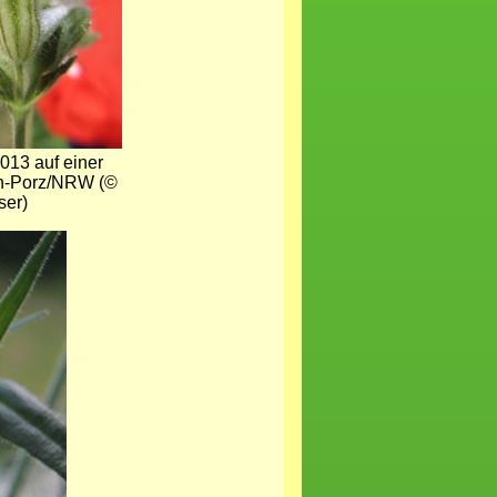
2013 auf einer
ln-Porz/NRW (©
ser)