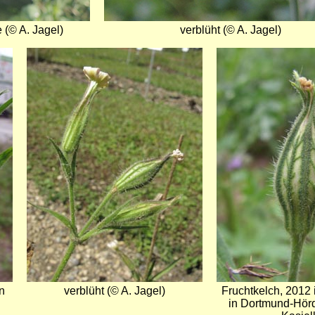
 (© A. Jagel)
verblüht (© A. Jagel)
Bild
Bild
in
verblüht (© A. Jagel)
Fruchtkelch, 2012 
in Dortmund-Hör