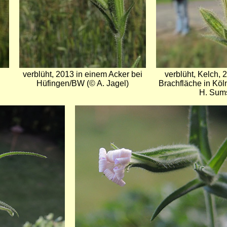
i
verblüht, 2013 in einem Acker bei
verblüht, Kelch, 
Hüfingen/BW (© A. Jagel)
Brachfläche in Kö
H. Sum
Bild