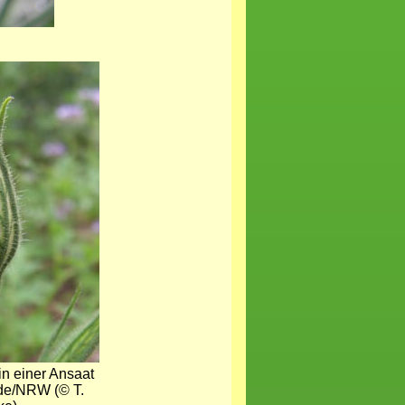
in einer Ansaat
de/NRW (© T.