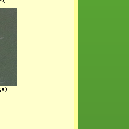
ke)
gel)