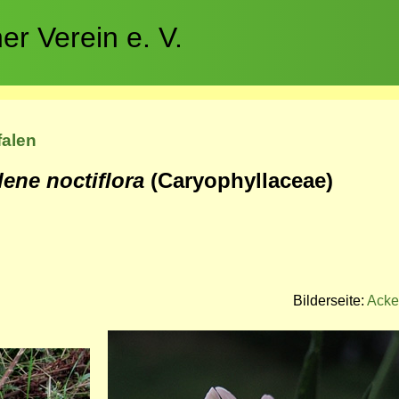
r Verein e. V.
falen
lene noctiflora
(Caryophyllaceae)
Bilderseite:
Acke
Bild