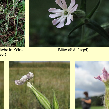
äche in Köln-
Blüte (© A. Jagel)
ser)
Bild
Bild