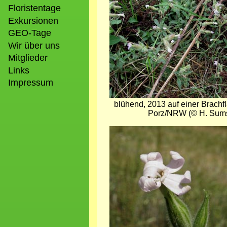
Floristentage
Exkursionen
GEO-Tage
Wir über uns
Mitglieder
Links
Impressum
blühend, 2013 auf einer Brachfl
Porz/NRW (© H. Sum
Bild