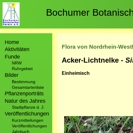
Direkt
zum
Bochumer Botanische
Inhalt
Hauptnavigation
Home
Flora von Nordrhein-West
Aktivitäten
Funde
Acker-Lichtnelke -
Si
NRW
Ruhrgebiet
Einheimisch
Bilder
Bestimmung
Gesamtartenliste
Pflanzenporträts
Natur des Jahres
Stadtpflanze d. J.
Veröffentlichungen
Bild
Kurzmitteilungen
Veröffentlichungen
Jahrbuch