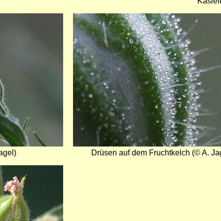
Kasiel
Bild
agel)
Drüsen auf dem Fruchtkelch (© A. Ja