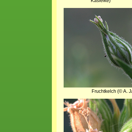
Kasielke)
Bild
Fruchtkelch (© A. J
Bild