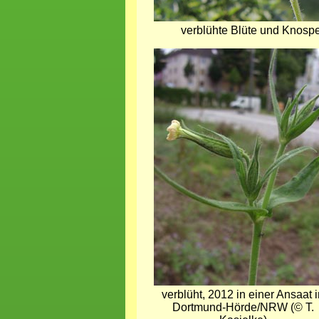
verblühte Blüte und Knospe
Bild
verblüht, 2012 in einer Ansaat 
Dortmund-Hörde/NRW (© T.