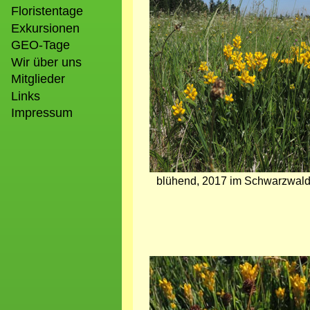
Floristentage
Exkursionen
GEO-Tage
Wir über uns
Mitglieder
Links
Impressum
blühend, 2017 im Schwarzwald
Bild