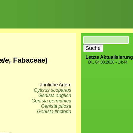
Suche
Letzte Aktualisierung
ale
, Fabaceae)
Di., 04.08.2026 - 14:44
ähnliche Arten:
Cytisus scoparius
Genista anglica
Genista germanica
Genista pilosa
Genista tinctoria