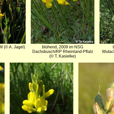
 (© A. Jagel)
blühend, 2009 im NSG
Dachsbusch/RP Rheinland-Pflalz
Wutach
(© T. Kasielke)
Bild
Bild