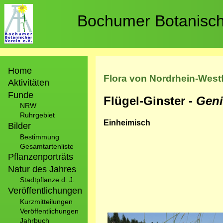
Direkt
zum
Bochumer Botanische
Inhalt
Hauptnavigation
Home
Flora von Nordrhein-West
Aktivitäten
Funde
Flügel-Ginster -
Geni
NRW
Ruhrgebiet
Einheimisch
Bilder
Bestimmung
Gesamtartenliste
Pflanzenporträts
Natur des Jahres
Stadtpflanze d. J.
Veröffentlichungen
Kurzmitteilungen
Veröffentlichungen
Bild
Jahrbuch