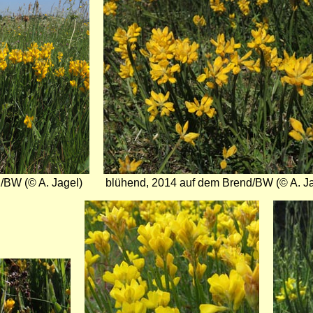
Bild
/BW (© A. Jagel)
blühend, 2014 auf dem Brend/BW (© A. Ja
Bild
Bild