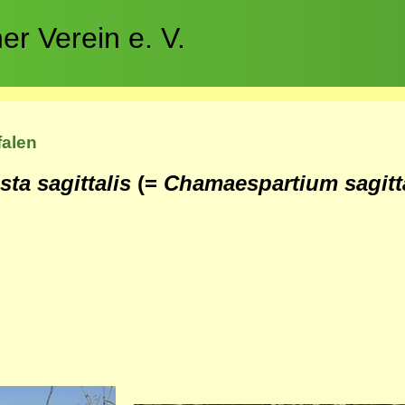
r Verein e. V.
falen
sta sagittalis
(=
Chamaespartium sagitt