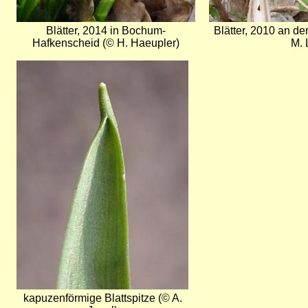
Blätter, 2014 in Bochum-
Blätter, 2010 an d
Hafkenscheid (© H. Haeupler)
M. 
Bild
kapuzenförmige Blattspitze (© A.