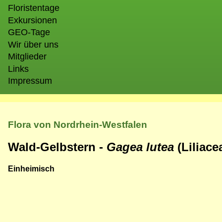
Floristentage
Exkursionen
GEO-Tage
Wir über uns
Mitglieder
Links
Impressum
Flora von Nordrhein-Westfalen
Wald-Gelbstern -
Gagea lutea
(Liliacea
Einheimisch