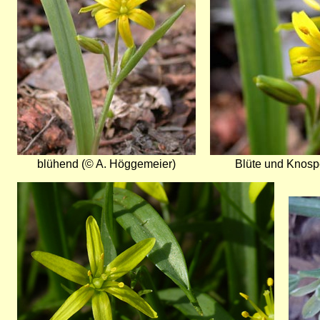
blühend (© A. Höggemeier)
Blüte und Knosp
Bild
Bild