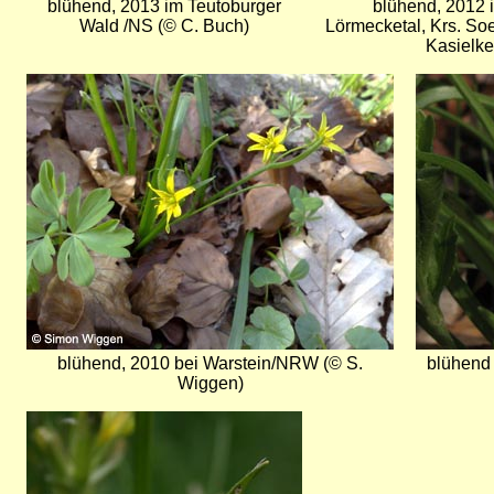
blühend, 2013 im Teutoburger
blühend, 2012
Wald /NS (© C. Buch)
Lörmecketal, Krs. So
Kasielke
Bild
Bild
blühend, 2010 bei Warstein/NRW (© S.
blühend 
Wiggen)
Bild