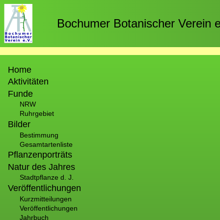
Direkt
zum
Bochumer Botanischer Verein e
Inhalt
Hauptnavigation
Home
Aktivitäten
Funde
NRW
Ruhrgebiet
Bilder
Bestimmung
Gesamtartenliste
Pflanzenporträts
Natur des Jahres
Stadtpflanze d. J.
Veröffentlichungen
Kurzmitteilungen
Veröffentlichungen
Jahrbuch