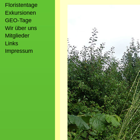
Floristentage
Bild
Exkursionen
GEO-Tage
Wir über uns
Mitglieder
Links
Impressum