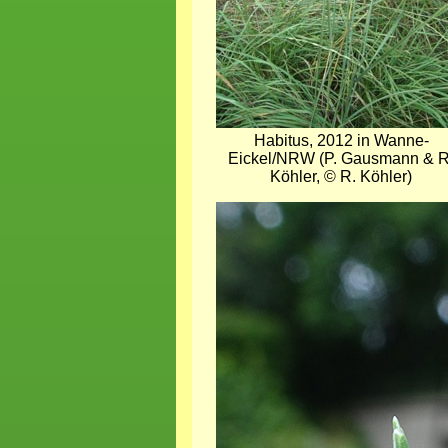
Habitus, 2012 in Wanne-
Eickel/NRW (P. Gausmann & R
Köhler, © R. Köhler)
Bild