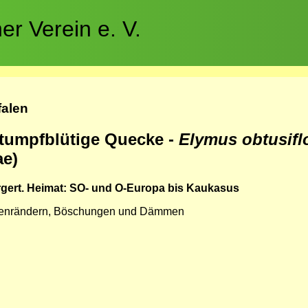
r Verein e. V.
falen
tumpfblütige Quecke -
Elymus obtusif
ae)
gert. Heimat: SO- und O-Europa bis Kaukasus
aßenrändern, Böschungen und Dämmen