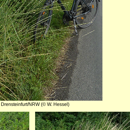
n Drensteinfurt/NRW (© W. Hessel)
Bild