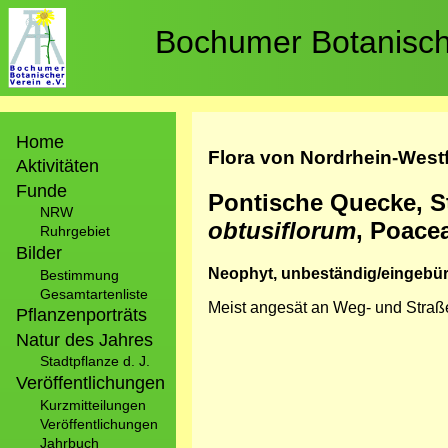
Direkt
zum
Bochumer Botanische
Inhalt
Hauptnavigation
Home
Flora von Nordrhein-West
Aktivitäten
Funde
Pontische Quecke, S
NRW
obtusiflorum
, Poace
Ruhrgebiet
Bilder
Neophyt, unbeständig/eingebür
Bestimmung
Gesamtartenliste
Meist angesät an Weg- und Str
Pflanzenporträts
Natur des Jahres
Stadtpflanze d. J.
Veröffentlichungen
Kurzmitteilungen
Veröffentlichungen
Jahrbuch