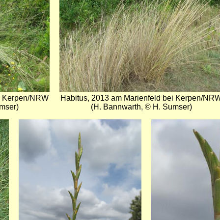
ei Kerpen/NRW
Habitus, 2013 am Marienfeld bei Kerpen/NR
mser)
(H. Bannwarth, © H. Sumser)
Bild
Bild