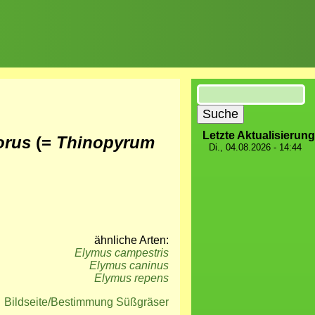
Suche
Letzte Aktualisierung
lorus
(=
Thinopyrum
Di., 04.08.2026 - 14:44
ähnliche Arten:
Elymus campestris
Elymus caninus
Elymus repens
Bildseite/Bestimmung Süßgräser