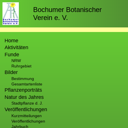
Direkt
zum
Bochumer Botanischer
Inhalt
Verein e. V.
Hauptnavigation
Home
Aktivitäten
Funde
NRW
Ruhrgebiet
Bilder
Bestimmung
Gesamtartenliste
Pflanzenporträts
Natur des Jahres
Stadtpflanze d. J.
Veröffentlichungen
Kurzmitteilungen
Veröffentlichungen
Jahrbuch