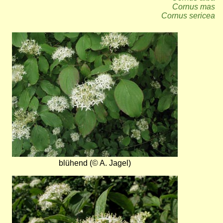
Cornus mas
Cornus sericea
Bild
blühend (© A. Jagel)
Bild