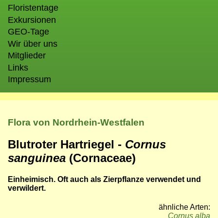
Floristentage
Exkursionen
GEO-Tage
Wir über uns
Mitglieder
Links
Impressum
Flora von Nordrhein-Westfalen
Blutroter Hartriegel -
Cornus
sanguinea
(Cornaceae)
Einheimisch. Oft auch als Zierpflanze verwendet und
verwildert.
ähnliche Arten:
Cornus alba