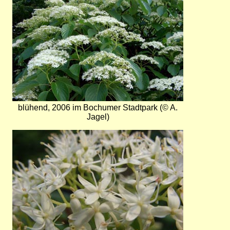
blühend, 2006 im Bochumer Stadtpark (© A.
Jagel)
Bild