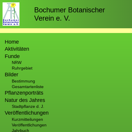
Direkt
zum
Bochumer Botanischer
Inhalt
Verein e. V.
Hauptnavigation
Home
Aktivitäten
Funde
NRW
Ruhrgebiet
Bilder
Bestimmung
Gesamtartenliste
Pflanzenporträts
Natur des Jahres
Stadtpflanze d. J.
Veröffentlichungen
Kurzmitteilungen
Veröffentlichungen
Jahrbuch