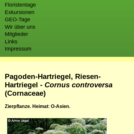
Floristentage
Exkursionen
GEO-Tage
Wir über uns
Mitglieder
Links
Impressum
Pagoden-Hartriegel, Riesen-
Hartriegel -
Cornus controversa
(Cornaceae)
Zierpflanze. Heimat: O-Asien.
Bild