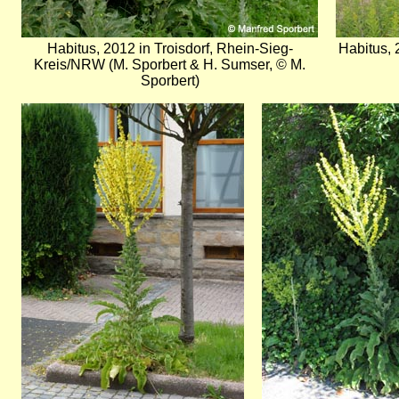
Habitus, 2012 in Troisdorf, Rhein-Sieg-
Habitus, 
Kreis/NRW (M. Sporbert & H. Sumser, © M.
Sporbert)
Bild
Bild