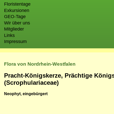
Floristentage
Exkursionen
GEO-Tage
Wir über uns
Mitglieder
Links
Impressum
Flora von Nordrhein-Westfalen
Pracht-Königskerze, Prächtige König
(Scrophulariaceae)
Neophyt, eingebürgert