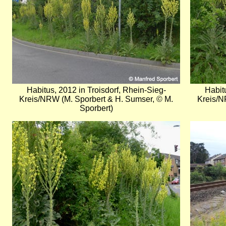
Habitus, 2012 in Troisdorf, Rhein-Sieg-
Habitu
Kreis/NRW (M. Sporbert & H. Sumser, © M.
Kreis/N
Sporbert)
Bild
Bild