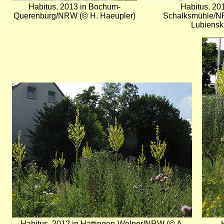
Habitus, 2013 in Bochum-
Habitus, 201
Querenburg/NRW (© H. Haeupler)
Schalksmühle/N
Lubiensk
Bild
Bild
Habitus, 2012 in Hattingen-Welper/NRW (© A.