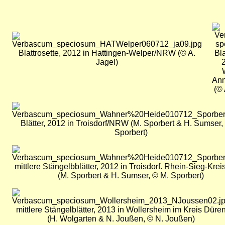
Bil
Bild
Blattrosette, 2012 in Hattingen-Welper/NRW (© A.
Bl
Jagel)
An
(© 
Bild
Blätter, 2012 in Troisdorf/NRW (M. Sporbert & H. Sumser,
Sporbert)
Bild
mittlere Stängelbblätter, 2012 in Troisdorf. Rhein-Sieg-Kr
(M. Sporbert & H. Sumser, © M. Sporbert)
Bild
mittlere Stängelblätter, 2013 in Wollersheim im Kreis Düre
(H. Wolgarten & N. Joußen, © N. Joußen)