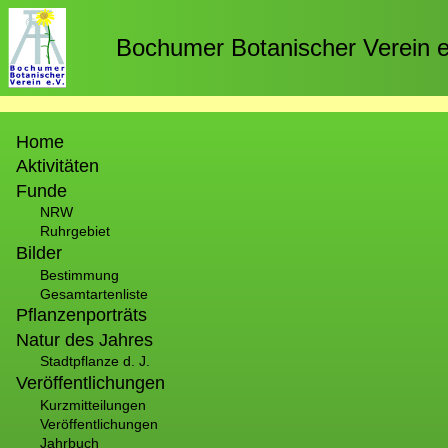
Direkt
zum
Bochumer Botanischer Verein e
Inhalt
Hauptnavigation
Home
Aktivitäten
Funde
NRW
Ruhrgebiet
Bilder
Bestimmung
Gesamtartenliste
Pflanzenporträts
Natur des Jahres
Stadtpflanze d. J.
Veröffentlichungen
Kurzmitteilungen
Veröffentlichungen
Jahrbuch