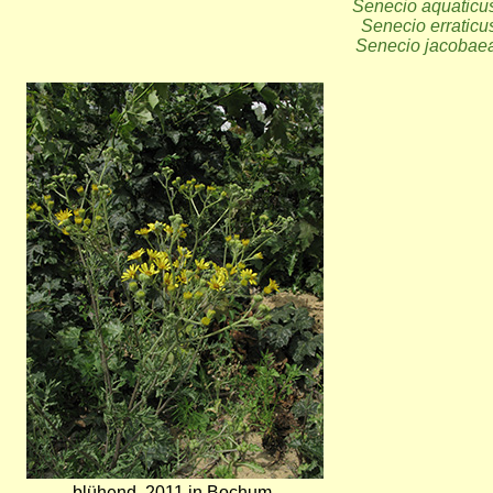
Senecio aquaticu
Senecio erraticu
Senecio jacobae
Bild
blühend, 2011 in Bochum-