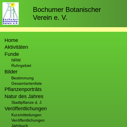
Direkt
zum
Bochumer Botanischer
Inhalt
Verein e. V.
Hauptnavigation
Home
Aktivitäten
Funde
NRW
Ruhrgebiet
Bilder
Bestimmung
Gesamtartenliste
Pflanzenporträts
Natur des Jahres
Stadtpflanze d. J.
Veröffentlichungen
Kurzmitteilungen
Veröffentlichungen
Jahrbuch