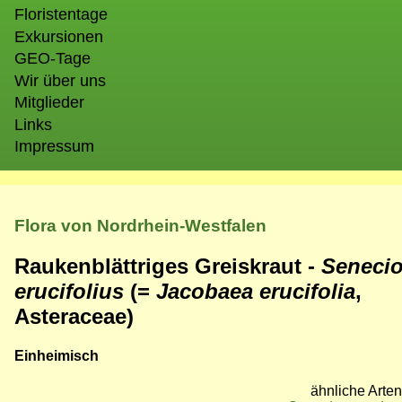
Floristentage
Exkursionen
GEO-Tage
Wir über uns
Mitglieder
Links
Impressum
Flora von Nordrhein-Westfalen
Raukenblättriges Greiskraut -
Seneci
erucifolius
(=
Jacobaea erucifolia
,
Asteraceae)
Einheimisch
ähnliche Arten