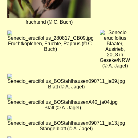
fruchtend (© C. Buch)
Bild
Bild
Fruchtköpfchen, Früchte, Pappus (© C.
Blääter,
Buch)
Austrieb,
2018 in
Geseke/NRW
(© A. Jagel)
Bild
Blatt (© A. Jagel)
Bild
Blatt (© A. Jagel)
Bild
Stängelblatt (© A. Jagel)