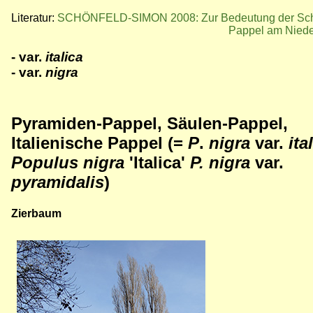
Literatur:
SCHÖNFELD-SIMON 2008: Zur Bedeutung der Sc
Pappel am Niede
- var.
italica
- var.
nigra
Pyramiden-Pappel, Säulen-Pappel,
Italienische Pappel (=
P
.
nigra
var.
ita
Populus nigra
'Italica'
P. nigra
var.
pyramidalis
)
Zierbaum
Bild