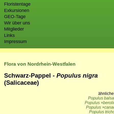
Floristentage
Exkursionen
GEO-Tage
Wir über uns
Mitglieder
Links
Impressum
Flora von Nordrhein-Westfalen
Schwarz-Pappel -
Populus nigra
(Salicaceae)
ähnliche
Populus balsa
Populus
×
berol
Populus
×
cana
Populus trich