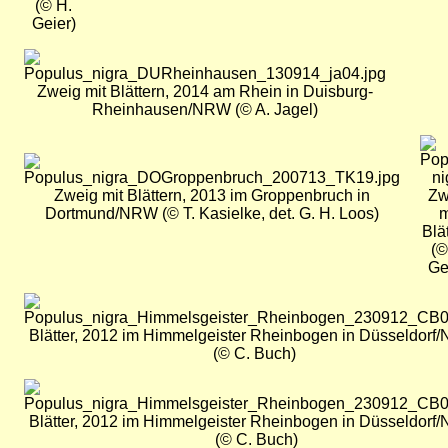
(© H.
Geier)
Bild
Zweig mit Blättern, 2014 am Rhein in Duisburg-
Rheinhausen/NRW (© A. Jagel)
Bil
Bild
Zweig mit Blättern, 2013 im Groppenbruch in
Zw
Dortmund/NRW (© T. Kasielke, det. G. H. Loos)
m
Blä
(©
Ge
Bild
Blätter, 2012 im Himmelgeister Rheinbogen in Düsseldor
(© C. Buch)
Bild
Blätter, 2012 im Himmelgeister Rheinbogen in Düsseldor
(© C. Buch)