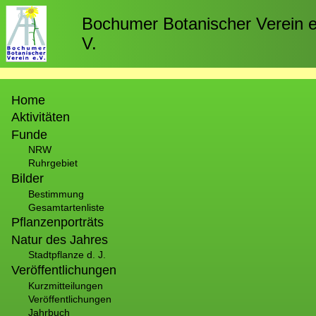
Direkt
zum
Bochumer Botanischer Verein e
Inhalt
V.
Hauptnavigation
Home
Aktivitäten
Funde
NRW
Ruhrgebiet
Bilder
Bestimmung
Gesamtartenliste
Pflanzenporträts
Natur des Jahres
Stadtpflanze d. J.
Veröffentlichungen
Kurzmitteilungen
Veröffentlichungen
Jahrbuch