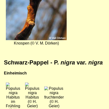
Knospen (© V. M. Dörken)
Schwarz-Pappel - P.
nigra
var.
nigra
Einheimisch
Bild
Bild
Bild
Habitus
Habitus
fruchtender
im
(© H.
(© H.
Frühling
Geier)
Geier)