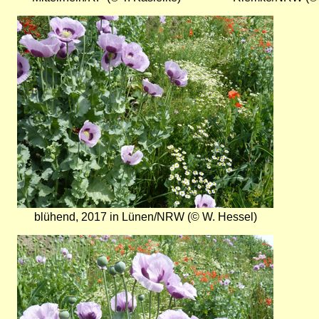
Bild
blühend, 2017 in Lünen/NRW (© W. Hessel)
Bild