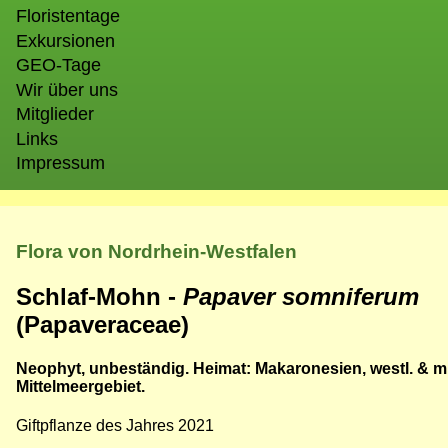
Floristentage
Exkursionen
GEO-Tage
Wir über uns
Mitglieder
Links
Impressum
Flora von Nordrhein-Westfalen
Schlaf-Mohn -
Papaver somniferum
(Papaveraceae)
Neophyt, unbeständig. Heimat: Makaronesien, westl. & mi
Mittelmeergebiet.
Giftpflanze des Jahres 2021