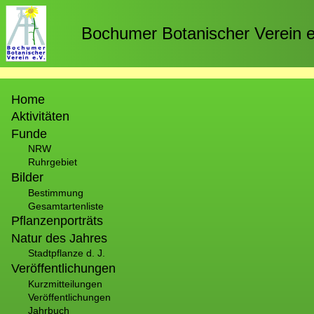
Direkt
zum
Bochumer Botanischer Verein e
Inhalt
Hauptnavigation
Home
Aktivitäten
Funde
NRW
Ruhrgebiet
Bilder
Bestimmung
Gesamtartenliste
Pflanzenporträts
Natur des Jahres
Stadtpflanze d. J.
Veröffentlichungen
Kurzmitteilungen
Veröffentlichungen
Jahrbuch