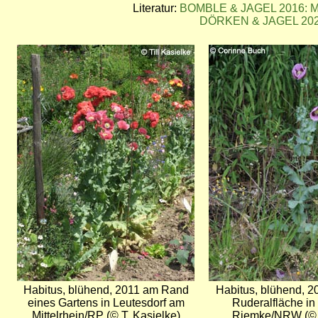
Literatur:
BOMBLE & JAGEL 2016: M
DÖRKEN & JAGEL 2022:
Bild
Bild
Habitus, blühend, 2011 am Rand
Habitus, blühend, 20
eines Gartens in Leutesdorf am
Ruderalfläche i
Mittelrhein/RP (© T. Kasielke)
Riemke/NRW (© 