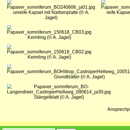
Bild
Bild
unreife Kapsel mit Narbenplatte (© A.
reife Kapse
Jagel)
Bild
Keimling (© A. Jagel)
Bild
Keimling (© A. Jagel)
Bild
Grundblätter (© A. Jagel)
Bild
Stängelblatt (© A. Jagel)
Ansprechp