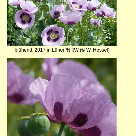
blühend, 2017 in Lünen/NRW (© W. Hessel)
Bild